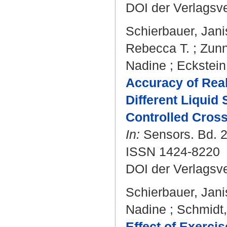
DOI der Verlagsv
Schierbauer, Jani
Rebecca T.
;
Zunn
Nadine
;
Eckstein
Accuracy of Rea
Different Liquid
Controlled Cross
In:
Sensors. Bd. 22
ISSN 1424-8220
DOI der Verlagsv
Schierbauer, Jani
Nadine
;
Schmidt,
Effect of Exerci