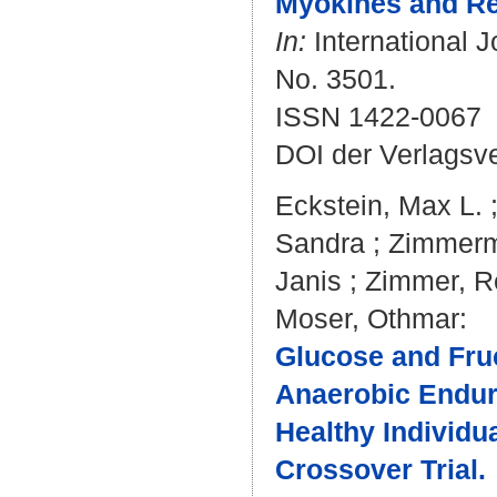
Myokines and Res
In:
International J
No. 3501.
ISSN 1422-0067
DOI der Verlagsv
Eckstein, Max L.
Sandra
;
Zimmerm
Janis
;
Zimmer, R
Moser, Othmar
:
Glucose and Fru
Anaerobic Endur
Healthy Individu
Crossover Trial.