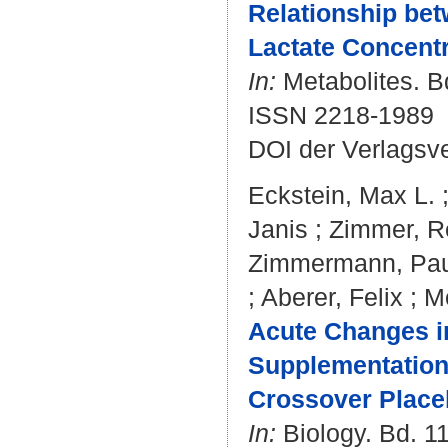
Relationship bet
Lactate Concentr
In:
Metabolites. Bd
ISSN 2218-1989
DOI der Verlagsv
Eckstein, Max L.
Janis
;
Zimmer, R
Zimmermann, Pau
;
Aberer, Felix
;
M
Acute Changes in
Supplementation 
Crossover Placeb
In:
Biology. Bd. 11