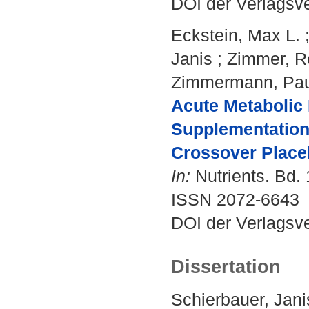
DOI der Verlagsv
Eckstein, Max L.
Janis
;
Zimmer, R
Zimmermann, Pau
Acute Metabolic
Supplementation 
Crossover Placeb
In:
Nutrients. Bd. 
ISSN 2072-6643
DOI der Verlagsv
Dissertation
Schierbauer, Jani