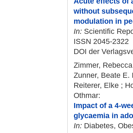
Acute effects of
without subseque
modulation in pe
In:
Scientific Repo
ISSN 2045-2322
DOI der Verlagsv
Zimmer, Rebecca 
Zunner, Beate E.
Reiterer, Elke
;
Ho
Othmar
:
Impact of a 4-wee
glycaemia in ado
In:
Diabetes, Obesi