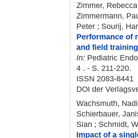
Zimmer, Rebecca 
Zimmermann, Pau
Peter
;
Sourij, Ha
Performance of r
and field trainin
In:
Pediatric Endo
4 . - S. 211-220.
ISSN 2083-8441
DOI der Verlagsv
Wachsmuth, Nadi
Schierbauer, Jani
Sian
;
Schmidt, W
Impact of a sing