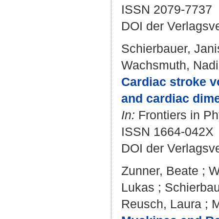
ISSN 2079-7737
DOI der Verlagsv
Schierbauer, Jani
Wachsmuth, Nad
Cardiac stroke v
and cardiac dim
In:
Frontiers in Ph
ISSN 1664-042X
DOI der Verlagsv
Zunner, Beate
;
W
Lukas
;
Schierbau
Reusch, Laura
;
M