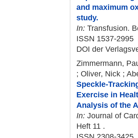
and maximum oxy
study.
In:
Transfusion. Bd
ISSN 1537-2995
DOI der Verlagsv
Zimmermann, Pau
;
Oliver, Nick
;
Abe
Speckle-Tracking
Exercise in Heal
Analysis of the A
In:
Journal of Car
Heft 11 .
ISSN 2308-3425