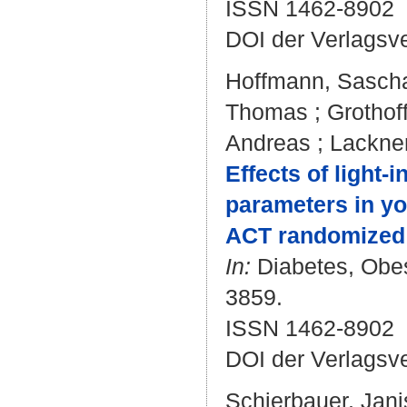
ISSN 1462-8902
DOI der Verlagsv
Hoffmann, Sasch
Thomas
;
Grothof
Andreas
;
Lackner
Effects of light‐
parameters in yo
ACT randomized c
In:
Diabetes, Obesi
3859.
ISSN 1462-8902
DOI der Verlagsv
Schierbauer, Jani