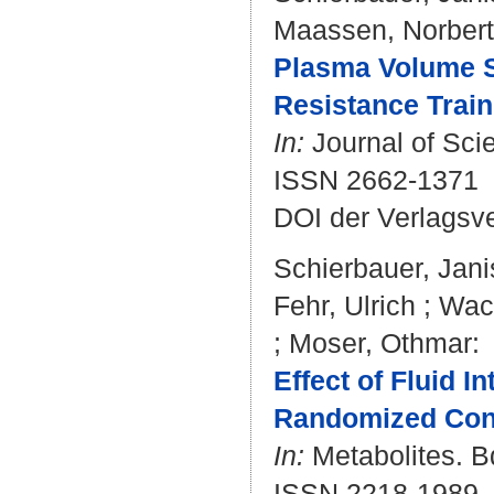
Maassen, Norbert
Plasma Volume Sh
Resistance Train
In:
Journal of Scie
ISSN 2662-1371
DOI der Verlagsv
Schierbauer, Jani
Fehr, Ulrich
;
Wac
;
Moser, Othmar
:
Effect of Fluid 
Randomized Contr
In:
Metabolites. Bd
ISSN 2218-1989