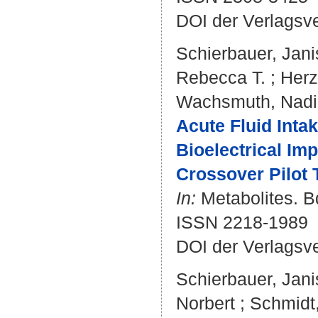
DOI der Verlagsv
Schierbauer, Jani
Rebecca T.
;
Herz
Wachsmuth, Nad
Acute Fluid Int
Bioelectrical Im
Crossover Pilot T
In:
Metabolites. Bd
ISSN 2218-1989
DOI der Verlagsv
Schierbauer, Jani
Norbert
;
Schmidt,