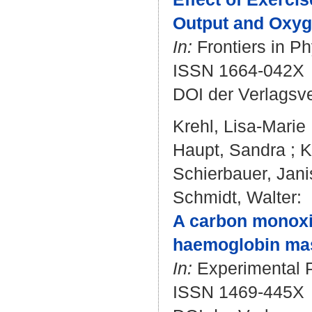
Output and Oxyg
In:
Frontiers in Ph
ISSN 1664-042X
DOI der Verlagsv
Krehl, Lisa-Marie
Haupt, Sandra
;
K
Schierbauer, Jani
Schmidt, Walter
:
A carbon monoxid
haemoglobin mass
In:
Experimental Ph
ISSN 1469-445X