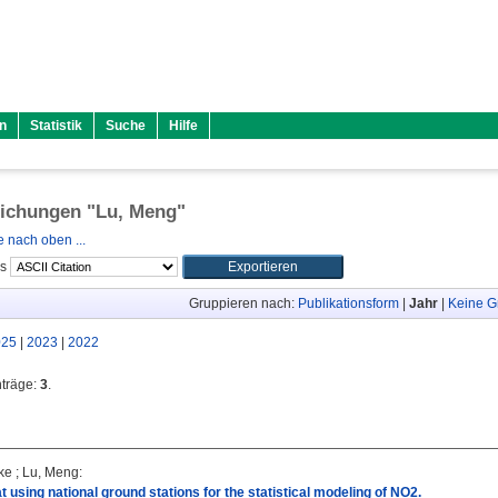
n
Statistik
Suche
Hilfe
lichungen "
Lu, Meng
"
 nach oben ...
ls
Gruppieren nach:
Publikationsform
|
Jahr
|
Keine G
025
|
2023
|
2022
nträge:
3
.
ke
;
Lu, Meng
:
t using national ground stations for the statistical modeling of NO2.