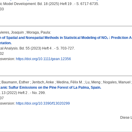
ic Model Development. Bd. 18 (2025) Heft 19 . - S. 6717-6735.
03
ieres, Joaquin
;
Moraga, Paula
:
of Spatial and Nonspatial Methods in Statistical Modeling of NO₂ : Prediction A
tation.
 Analysis. Bd. 55 (2023) Heft 4 . - S. 703-727.
32
gsversion:
https://doi.org/10.1111/gean.12356
;
Baumann, Esther
;
Jentsch, Anke
;
Medina, Félix M.
;
Lu, Meng
;
Nogales, Manuel
canic Sulfur Emissions on the Pine Forest of La Palma, Spain.
 13 (2022) Heft 2 . - No. 299.
07
gsversion:
https://doi.org/10.3390/f13020299
Diese 