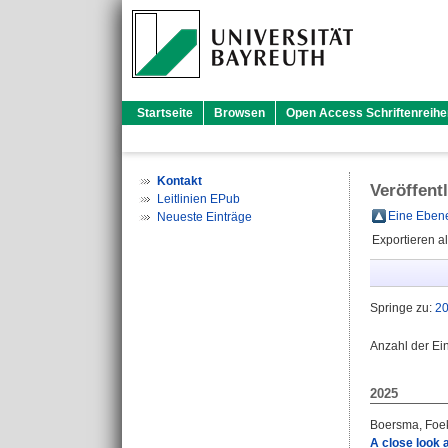
Startseite
Browsen
Open Access Schriftenreihe
Kontakt
Veröffent
Leitlinien EPub
Eine Ebene
Neueste Einträge
Exportieren a
Springe zu:
2
Anzahl der Ei
2025
Boersma, Foe
A close look a