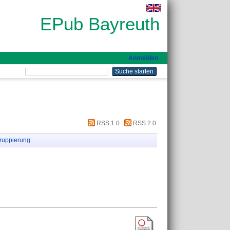
EPub Bayreuth
Anmelden
RSS 1.0
RSS 2.0
ruppierung