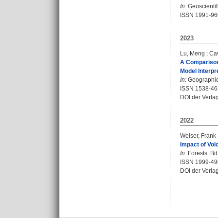
In:
Geoscientif
ISSN 1991-96
2023
Lu, Meng
;
Cav
A Comparison 
Model Interpre
In:
Geographical
ISSN 1538-46
DOI der Verla
2022
Weiser, Frank
Impact of Vol
In:
Forests. Bd.
ISSN 1999-49
DOI der Verla