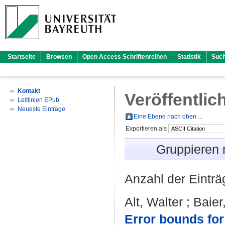
Startseite
Browsen
Open Access Schriftenreihen
Statistik
Suc
Kontakt
Veröffentlic
Leitlinien EPub
Neueste Einträge
Eine Ebene nach oben ...
Exportieren als
Gruppieren
Anzahl der Eintr
Alt, Walter
;
Baier
Error bounds for