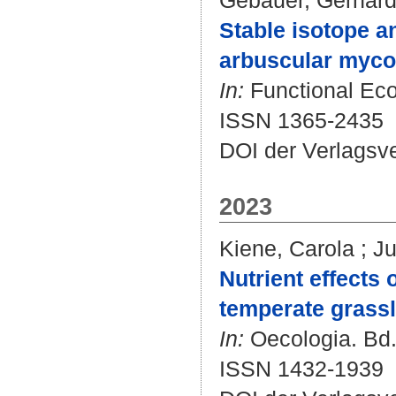
Gebauer, Gerhar
Stable isotope a
arbuscular mycor
In:
Functional Ecol
ISSN 1365-2435
DOI der Verlagsv
2023
Kiene, Carola
;
Ju
Nutrient effect
temperate grassl
In:
Oecologia. Bd. 
ISSN 1432-1939