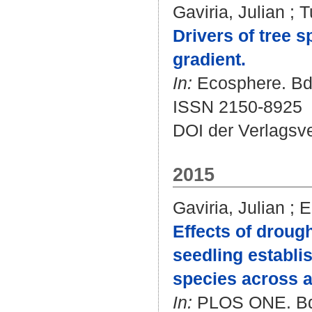
Gaviria, Julian
;
T
Drivers of tree s
gradient.
In:
Ecosphere. Bd. 
ISSN 2150-8925
DOI der Verlagsv
2015
Gaviria, Julian
;
E
Effects of drough
seedling establis
species across a 
In:
PLOS ONE. Bd. 