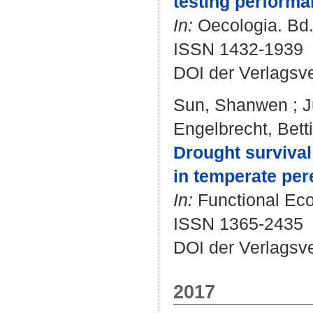
testing performan
In:
Oecologia. Bd. 
ISSN 1432-1939
DOI der Verlagsv
Sun, Shanwen
;
J
Engelbrecht, Bett
Drought survival 
in temperate per
In:
Functional Ecol
ISSN 1365-2435
DOI der Verlagsv
2017