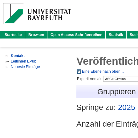
Startseite
Browsen
Open Access Schriftenreihen
Statistik
Suc
Kontakt
Veröffentlic
Leitlinien EPub
Neueste Einträge
Eine Ebene nach oben ...
Exportieren als
Gruppieren
Springe zu:
2025
Anzahl der Eintr