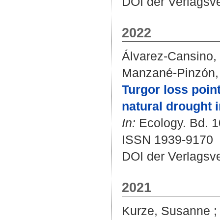
DOI der Verlagsv
2022
Álvarez-Cansino,
Manzané-Pinzón, 
Turgor loss poin
natural drought i
In:
Ecology. Bd. 10
ISSN 1939-9170
DOI der Verlagsv
2021
Kurze, Susanne