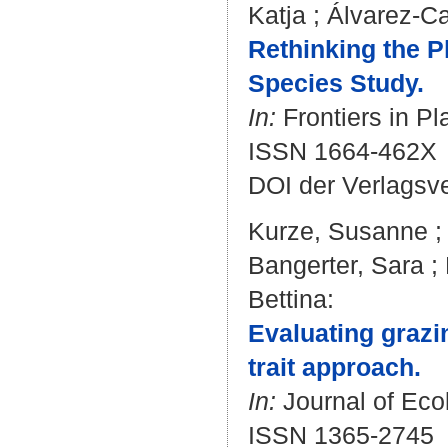
Katja
;
Álvarez-Ca
Rethinking the P
Species Study.
In:
Frontiers in Pl
ISSN 1664-462X
DOI der Verlagsv
Kurze, Susanne
Bangerter, Sara
;
Bettina
:
Evaluating grazin
trait approach.
In:
Journal of Ecol
ISSN 1365-2745