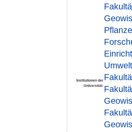
Fakultä
Geowis
Pflanz
Forsch
Einrich
Umwelt
Fakultä
Institutionen der
Universität:
Fakultä
Geowis
Fakultä
Geowis