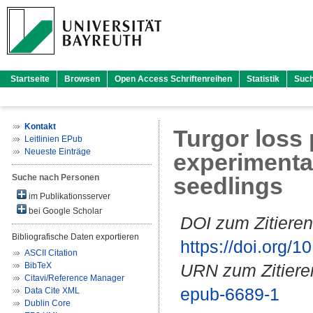
Startseite
Browsen
Open Access Schriftenreihen
Statistik
Suc
Kontakt
Turgor loss 
Leitlinien EPub
Neueste Einträge
experimental
Suche nach Personen
seedlings
im Publikationsserver
bei Google Scholar
DOI zum Zitieren
Bibliografische Daten exportieren
https://doi.org
ASCII Citation
BibTeX
URN zum Zitiere
Citavi/Reference Manager
epub-6689-1
Data Cite XML
Dublin Core