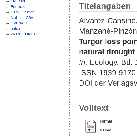
EP3 XML
Titelangaben
EndNote
HTML Citation
Multiline CSV
Álvarez-Cansino
OPENAIRE
epicur
Manzané-Pinzón,
xMetaDissPlus
Turgor loss poi
natural drought 
In:
Ecology. Bd. 1
ISSN 1939-9170
DOI der Verlags
Volltext
Format:
Name: