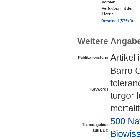
Version:
Verfügbar mit der
Lizenz
Download
(576kB)
Weitere Angab
Artikel 
Publikationsform:
Barro C
toleran
Keywords:
turgor 
mortali
500 Na
Themengebiete
aus DDC:
Biowiss