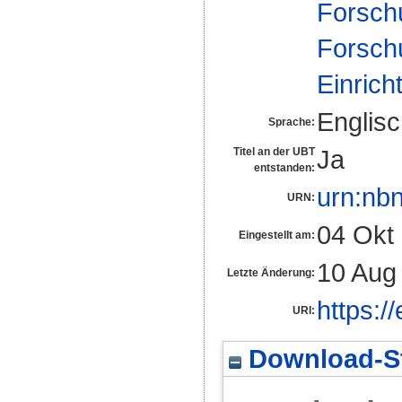
Forsch
Forsch
Einrich
Englis
Sprache:
Ja
Titel an der UBT
entstanden:
urn:nb
URN:
04 Okt
Eingestellt am:
10 Aug
Letzte Änderung:
https:/
URI:
Download-St