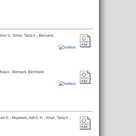
ahim S.
;
Khan, Tariq A.
;
Biersack,
 Klaus
;
Biersack, Bernhard
:
ed S.
;
Mujawah, Adil A. H.
;
Khan, Tariq A.
;