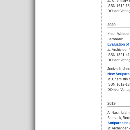
In:
Chemistry & 
ISSN 1612-18
DOI der Verla
2020
Koko, Waleed 
Bernhard
:
Evaluation of 
In:
Archiv der 
ISSN 1521-41
DOI der Verla
Jentzsch, Jan
New Antiparas
In:
Chemistry & 
ISSN 1612-18
DOI der Verla
2019
Al Nasr, Ibrah
Biersack, Ber
Antiparasitic
In:
Archiv der 