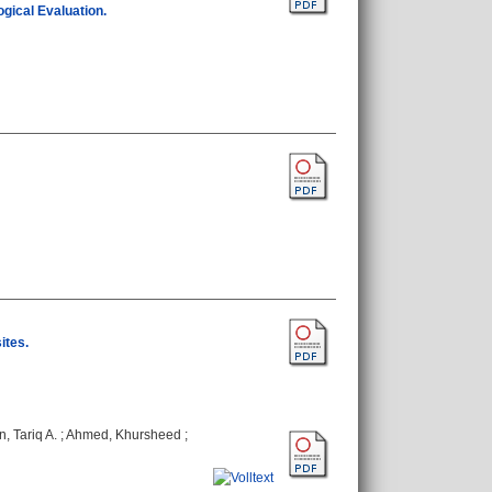
ogical Evaluation.
ites.
, Tariq A.
;
Ahmed, Khursheed
;