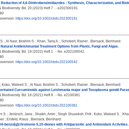
 Reduction of 4,6-Dinitrobenzimidazoles : Synthesis, Characterization, and Biol
 Biodiversity. Bd. 20 (2023) Heft 7 . - e202300191.
80
gsversion:
https://doi.org/10.1002/cbdv.202300191
S.
;
Al Nasr, Ibrahim S.
;
Khan, Tariq A.
;
Schobert, Rainer
;
Biersack, Bernhard
:
Natural Antileishmanial Treatment Options from Plants, Fungi and Algae.
 Biodiversity. Bd. 19 (2022) Heft 1 . - No. e202100542.
80
gsversion:
https://doi.org/10.1002/cbdv.202100542
;
Koko, Waleed S.
;
Al Nasr, Ibrahim S.
;
Schobert, Rainer
;
Biersack, Bernhard
:
luorinated Curcuminoids against Leishmania major and Toxoplasma gondii Paras
Biodiversity. Bd. 18 (2021) Heft 9 . - No. e2100381.
80
gsversion:
https://doi.org/10.1002/cbdv.202100381
im S.
;
Jentzsch, Jana
;
Shaikh, Amin
;
Singh Shuveksh, Priti
;
Koko, Waleed S.
;
Khan
ner
;
Ersfeld, Klaus
;
Biersack, Bernhard
:
-benzo[g]chromene-5,10-diones with Antiparasitic and Antioxidant Activities.