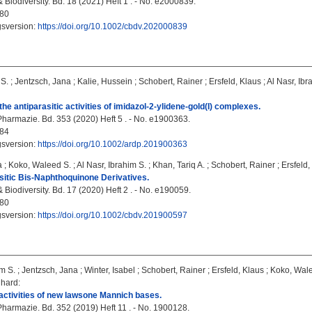
Biodiversity. Bd. 18 (2021) Heft 1 . - No. e2000839.
80
gsversion:
https://doi.org/10.1002/cbdv.202000839
S.
;
Jentzsch, Jana
;
Kalie, Hussein
;
Schobert, Rainer
;
Ersfeld, Klaus
;
Al Nasr, Ibr
the antiparasitic activities of imidazol-2-ylidene-gold(I) complexes.
Pharmazie. Bd. 353 (2020) Heft 5 . - No. e1900363.
84
gsversion:
https://doi.org/10.1002/ardp.201900363
a
;
Koko, Waleed S.
;
Al Nasr, Ibrahim S.
;
Khan, Tariq A.
;
Schobert, Rainer
;
Ersfeld,
itic Bis-Naphthoquinone Derivatives.
Biodiversity. Bd. 17 (2020) Heft 2 . - No. e190059.
80
gsversion:
https://doi.org/10.1002/cbdv.201900597
im S.
;
Jentzsch, Jana
;
Winter, Isabel
;
Schobert, Rainer
;
Ersfeld, Klaus
;
Koko, Wale
nhard
:
 activities of new lawsone Mannich bases.
Pharmazie. Bd. 352 (2019) Heft 11 . - No. 1900128.