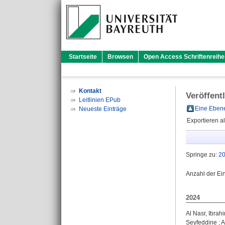
Startseite
Browsen
Open Access Schriftenreihe
Kontakt
Veröffent
Leitlinien EPub
Eine Ebene
Neueste Einträge
Exportieren a
Springe zu:
2
Anzahl der Ei
2024
Al Nasr, Ibrah
Seyfeddine
;
A