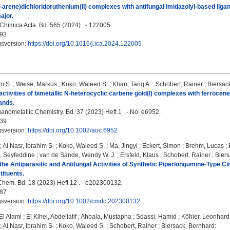
η⁶-arene)dichloridoruthenium(II) complexes with antifungal imidazolyl-based lig
ajor.
Chimica Acta. Bd. 565 (2024) . - 122005.
93
gsversion:
https://doi.org/10.1016/j.ica.2024.122005
im S.
;
Weise, Markus
;
Koko, Waleed S.
;
Khan, Tariq A.
;
Schobert, Rainer
;
Biersac
 activities of bimetallic N-heterocyclic carbene gold(I) complexes with ferrocen
ands.
anometallic Chemistry. Bd. 37 (2023) Heft 1 . - No. e6952.
39
gsversion:
https://doi.org/10.1002/aoc.6952
;
Al Nasr, Ibrahim S.
;
Koko, Waleed S.
;
Ma, Jingyi
;
Eckert, Simon
;
Brehm, Lucas
;
, Seyfeddine
;
van de Sande, Wendy W. J.
;
Ersfeld, Klaus
;
Schobert, Rainer
;
Biers
 the Antiparasitic and Antifungal Activities of Synthetic Piperlongumine-Type C
ituents.
m. Bd. 18 (2023) Heft 12 . - e202300132.
87
gsversion:
https://doi.org/10.1002/cmdc.202300132
El Alami
;
El Kihel, Abdellatif
;
Ahbala, Mustapha
;
Sdassi, Hamid
;
Köhler, Leonhard 
;
Al Nasr, Ibrahim S.
;
Koko, Waleed S.
;
Schobert, Rainer
;
Biersack, Bernhard
: