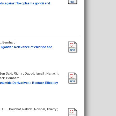
ands against Toxoplasma gondii and
k, Bernhard
:
e ligands : Relevance of chlorido and
Ben Said, Ridha
;
Daoud, Ismail
;
Hanachi,
ack, Bernhard
:
innamide Derivatives : Booster Effect by
H. F.
;
Bauchat, Patrick
;
Roisnel, Thierry
;