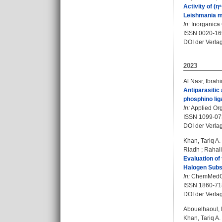
Activity of (
Leishmania m
In:
Inorganica 
ISSN 0020-16
DOI der Verla
2023
Al Nasr, Ibrah
Antiparasitic
phosphino lig
In:
Applied Org
ISSN 1099-07
DOI der Verla
Khan, Tariq A.
Riadh
;
Rahali
Evaluation of
Halogen Subst
In:
ChemMedChe
ISSN 1860-71
DOI der Verla
Abouelhaoul, 
Khan, Tariq A.