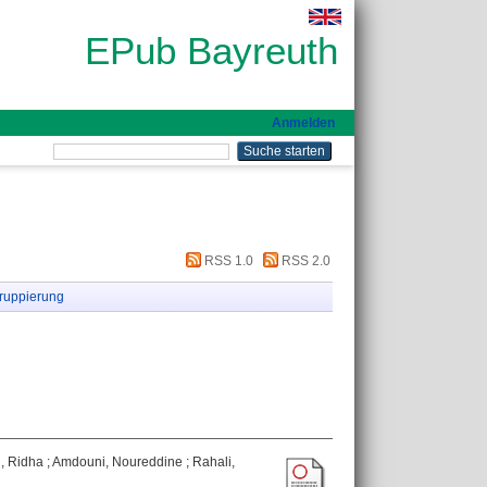
EPub Bayreuth
Anmelden
RSS 1.0
RSS 2.0
ruppierung
, Ridha
;
Amdouni, Noureddine
;
Rahali,