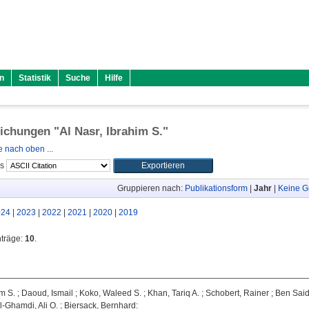
n
Statistik
Suche
Hilfe
lichungen "
Al Nasr, Ibrahim S.
"
 nach oben ...
ls
Gruppieren nach:
Publikationsform
|
Jahr
|
Keine G
024
|
2023
|
2022
|
2021
|
2020
|
2019
nträge:
10
.
im S.
;
Daoud, Ismail
;
Koko, Waleed S.
;
Khan, Tariq A.
;
Schobert, Rainer
;
Ben Said
l-Ghamdi, Ali O.
;
Biersack, Bernhard
: