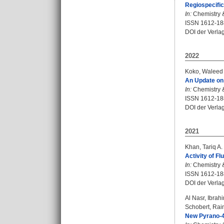
Regiospecific
In:
Chemistry &
ISSN 1612-18
DOI der Verla
2022
Koko, Waleed 
An Update on 
In:
Chemistry &
ISSN 1612-18
DOI der Verla
2021
Khan, Tariq A.
Activity of F
In:
Chemistry & 
ISSN 1612-18
DOI der Verla
Al Nasr, Ibrah
Schobert, Rai
New Pyrano-4H