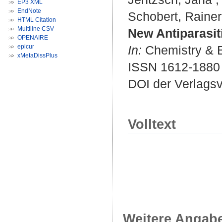
EP3 XML
EndNote
Schobert, Rainer
HTML Citation
Multiline CSV
New Antiparasit
OPENAIRE
epicur
In:
Chemistry & Bi
xMetaDissPlus
ISSN 1612-1880
DOI der Verlags
Volltext
Weitere Angab