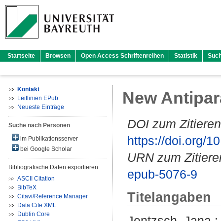
Startseite
Browsen
Open Access Schriftenreihen
Statistik
Suc
Kontakt
New Antipar
Leitlinien EPub
Neueste Einträge
DOI zum Zitieren
Suche nach Personen
https://doi.org
im Publikationsserver
bei Google Scholar
URN zum Zitiere
Bibliografische Daten exportieren
epub-5076-9
ASCII Citation
BibTeX
Titelangaben
Citavi/Reference Manager
Data Cite XML
Dublin Core
Jentzsch, Jana