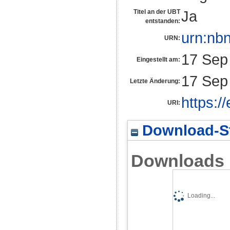
Ja
Titel an der UBT
entstanden:
urn:nb
URN:
17 Sep
Eingestellt am:
17 Sep
Letzte Änderung:
https:/
URI:
Download-St
Downloads
Loading...