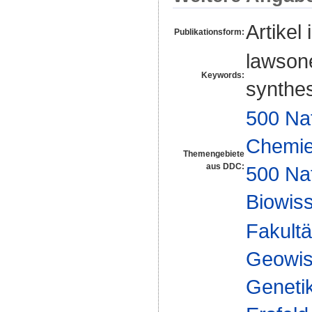
Artikel 
Publikationsform:
lawsone
Keywords:
synthesi
500 Na
Chemi
Themengebiete
aus DDC:
500 Na
Biowiss
Fakultä
Geowis
Geneti