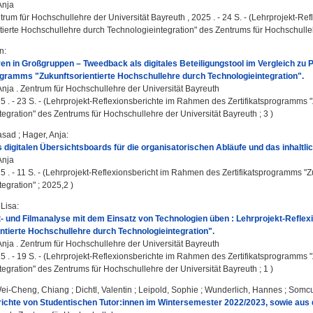
Anja
trum für Hochschullehre der Universität Bayreuth , 2025 . - 24 S. - (Lehrprojekt-
tierte Hochschullehre durch Technologieintegration" des Zentrums für Hochschullehr
n
:
hren in Großgruppen – Tweedback als digitales Beteiligungstool im Vergleich z
ogramms "Zukunftsorientierte Hochschullehre durch Technologieintegration".
Anja
. Zentrum für Hochschullehre der Universität Bayreuth
5 . - 23 S. - (Lehrprojekt-Reflexionsberichte im Rahmen des Zertifikatsprogramms 
egration" des Zentrums für Hochschullehre der Universität Bayreuth ; 3 )
asad
;
Hager, Anja
:
 digitalen Übersichtsboards für die organisatorischen Abläufe und das inhaltli
Anja
5 . - 11 S. - (Lehrprojekt-Reflexionsbericht im Rahmen des Zertifikatsprogramms "
egration" ; 2025,2 )
Lisa
:
t- und Filmanalyse mit dem Einsatz von Technologien üben : Lehrprojekt-Refl
ntierte Hochschullehre durch Technologieintegration".
Anja
. Zentrum für Hochschullehre der Universität Bayreuth
5 . - 19 S. - (Lehrprojekt-Reflexionsberichte im Rahmen des Zertifikatsprogramms 
egration" des Zentrums für Hochschullehre der Universität Bayreuth ; 1 )
ei-Cheng, Chiang
;
Dichtl, Valentin
;
Leipold, Sophie
;
Wunderlich, Hannes
;
Somcut
richte von Studentischen Tutor:innen im Wintersemester 2022/2023, sowie a