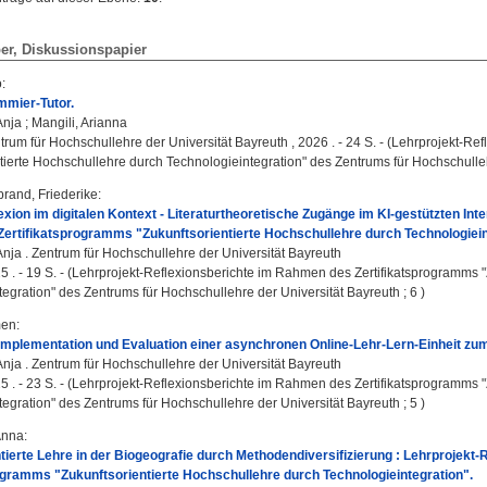
er, Diskussionspapier
o
:
mmier-Tutor.
Anja
;
Mangili, Arianna
trum für Hochschullehre der Universität Bayreuth , 2026 . - 24 S. - (Lehrprojekt-
tierte Hochschullehre durch Technologieintegration" des Zentrums für Hochschullehr
brand, Friederike
:
xion im digitalen Kontext - Literaturtheoretische Zugänge im KI-gestützten Int
rtifikatsprogramms "Zukunftsorientierte Hochschullehre durch Technologiein
Anja
. Zentrum für Hochschullehre der Universität Bayreuth
5 . - 19 S. - (Lehrprojekt-Reflexionsberichte im Rahmen des Zertifikatsprogramms 
egration" des Zentrums für Hochschullehre der Universität Bayreuth ; 6 )
men
:
Implementation und Evaluation einer asynchronen Online-Lehr-Lern-Einheit zum
Anja
. Zentrum für Hochschullehre der Universität Bayreuth
5 . - 23 S. - (Lehrprojekt-Reflexionsberichte im Rahmen des Zertifikatsprogramms 
egration" des Zentrums für Hochschullehre der Universität Bayreuth ; 5 )
Anna
:
tierte Lehre in der Biogeografie durch Methodendiversifizierung : Lehrprojekt
ogramms "Zukunftsorientierte Hochschullehre durch Technologieintegration".