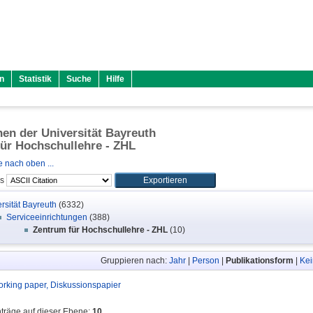
n
Statistik
Suche
Hilfe
onen der Universität Bayreuth
ür Hochschullehre - ZHL
 nach oben ...
ls
rsität Bayreuth
(6332)
Serviceeinrichtungen
(388)
Zentrum für Hochschullehre - ZHL
(10)
Gruppieren nach:
Jahr
|
Person
|
Publikationsform
|
Kei
rking paper, Diskussionspapier
nträge auf dieser Ebene:
10
.