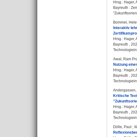
Hrsg.:
Hager, 
Bayreuth : Zen
"Zukunftsorien
Bommel, Hele
Interaktiv le
Zertifikatspr
Hrsg.:
Hager, 
Bayreuth , 202
Technologieint
Awal, Ram Pr
Nutzung eines
Hrsg.:
Hager, 
Bayreuth , 202
Technologieint
Andergassen, 
Kritische Tex
"Zukunftsorie
Hrsg.:
Hager, 
Bayreuth , 202
Technologieint
Dölle, Paul
;
W
Reflexionsbe