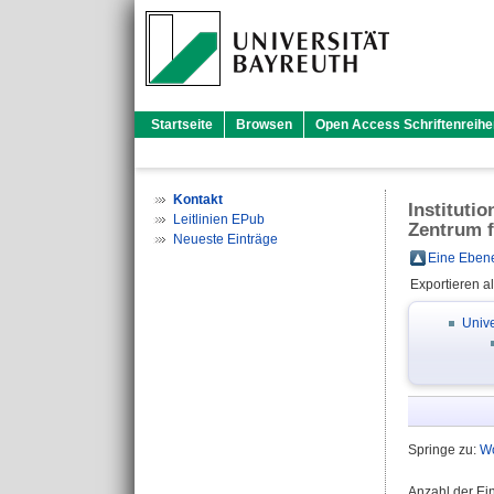
Startseite
Browsen
Open Access Schriftenreihe
Kontakt
Instituti
Leitlinien EPub
Zentrum f
Neueste Einträge
Eine Ebene
Exportieren a
Unive
Springe zu:
Wo
Anzahl der Ei