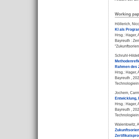
Working pap
Höllerich, Nic
KI als Progra
Hrsg.:
Hager, 
Bayreuth : Zen
"Zukunftsorien
Schruhl-Hilde
Methodenrefle
Rahmen des Ze
Hrsg.:
Hager, 
Bayreuth , 202
Technologieint
Jochem, Car
Entwicklung, 
Hrsg.:
Hager, 
Bayreuth , 202
Technologieint
Walentowitz, 
Zukunftsorien
Zertifikatspr