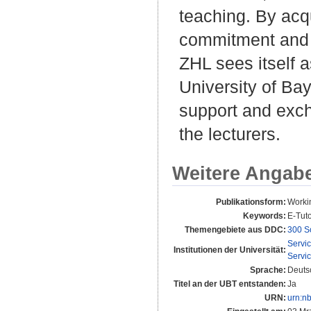
teaching. By acqu
commitment and c
ZHL sees itself a
University of Bay
support and exch
the lecturers.
Weitere Angab
Publikationsform:
Worki
Keywords:
E-Tuto
Themengebiete aus DDC:
300 S
Servi
Institutionen der Universität:
Servi
Sprache:
Deuts
Titel an der UBT entstanden:
Ja
URN:
urn:n