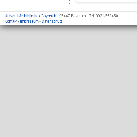
Universitätsbibliothek Bayreuth
- 95447 Bayreuth - Tel. 0921/553450
Kontakt
-
Impressum
-
Datenschutz