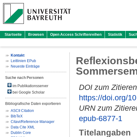
Startseite
Browsen
Open Access Schriftenreihen
Statistik
Suc
Kontakt
Reflexionsb
Leitlinien EPub
Neueste Einträge
Sommerseme
Suche nach Personen
DOI zum Zitieren
im Publikationsserver
bei Google Scholar
https://doi.org
Bibliografische Daten exportieren
URN zum Zitiere
ASCII Citation
BibTeX
epub-6877-1
Citavi/Reference Manager
Data Cite XML
Titelangaben
Dublin Core