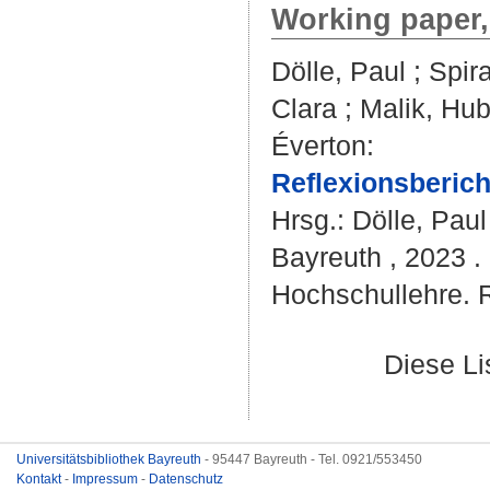
Working paper,
Dölle, Paul
;
Spir
Clara
;
Malik, Hub
Éverton
:
Reflexionsberic
Hrsg.:
Dölle, Paul
Bayreuth , 2023 .
Hochschullehre. R
Diese L
Universitätsbibliothek Bayreuth
- 95447 Bayreuth - Tel. 0921/553450
Kontakt
-
Impressum
-
Datenschutz