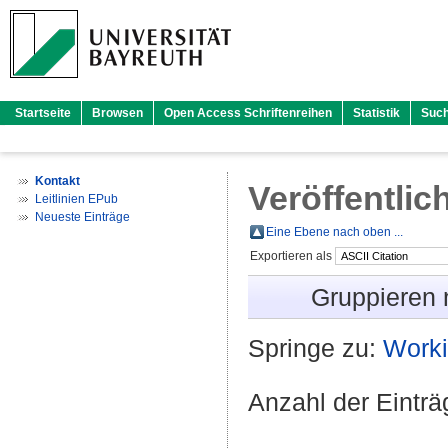
Startseite
Browsen
Open Access Schriftenreihen
Statistik
Suc
Kontakt
Veröffentlic
Leitlinien EPub
Neueste Einträge
Eine Ebene nach oben ...
Exportieren als
Gruppieren
Springe zu:
Worki
Anzahl der Eintr