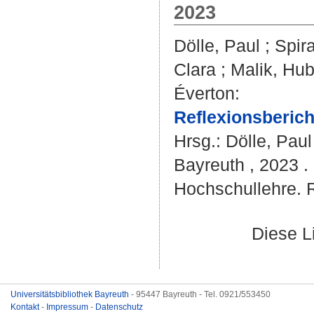
2023
Dölle, Paul
;
Spir
Clara
;
Malik, Hub
Éverton
:
Reflexionsberic
Hrsg.:
Dölle, Paul
Bayreuth , 2023 .
Hochschullehre. R
Diese L
Universitätsbibliothek Bayreuth
- 95447 Bayreuth - Tel. 0921/553450
Kontakt
-
Impressum
-
Datenschutz