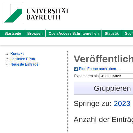
Startseite
Browsen
Open Access Schriftenreihen
Statistik
Suc
Kontakt
Veröffentlic
Leitlinien EPub
Neueste Einträge
Eine Ebene nach oben ...
Exportieren als
Gruppieren
Springe zu:
2023
Anzahl der Eintr