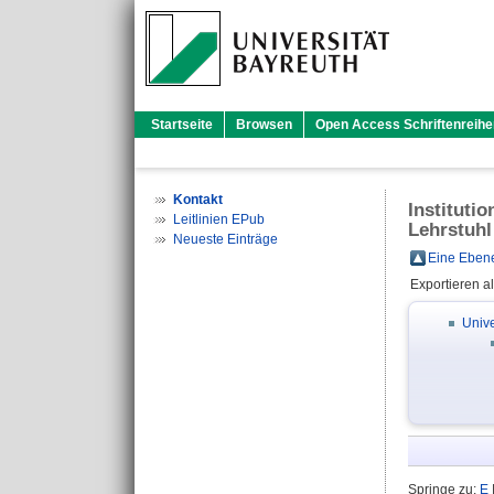
Startseite
Browsen
Open Access Schriftenreihe
Kontakt
Instituti
Leitlinien EPub
Lehrstuh
Neueste Einträge
Eine Ebene
Exportieren a
Unive
Springe zu:
E