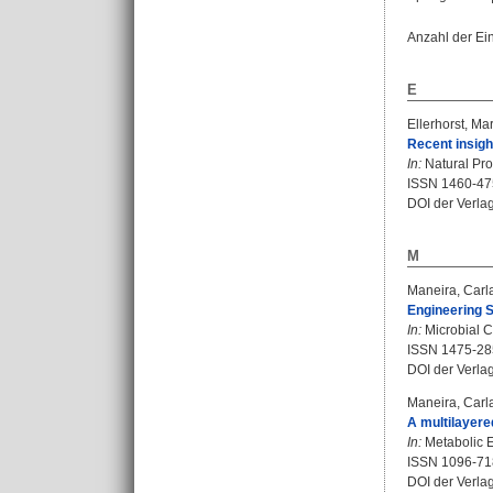
Anzahl der Ei
E
Ellerhorst, Ma
Recent insigh
In:
Natural Pro
ISSN 1460-47
DOI der Verla
M
Maneira, Carl
Engineering S
In:
Microbial Ce
ISSN 1475-28
DOI der Verla
Maneira, Carl
A multilayere
In:
Metabolic E
ISSN 1096-71
DOI der Verla