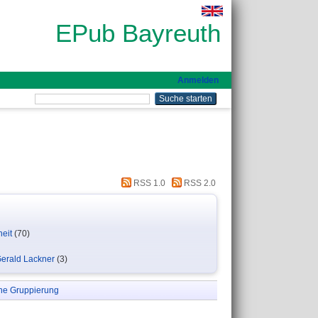
EPub Bayreuth
Anmelden
RSS 1.0
RSS 2.0
eit
(70)
Gerald Lackner
(3)
ne Gruppierung