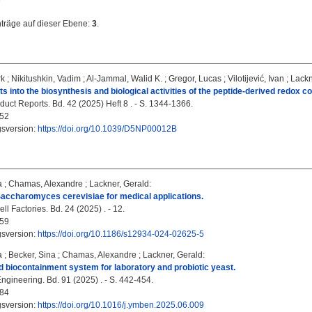
nträge auf dieser Ebene:
3
.
rk
;
Nikitushkin, Vadim
;
Al-Jammal, Walid K.
;
Gregor, Lucas
;
Vilotijević, Ivan
;
Lackn
ts into the biosynthesis and biological activities of the peptide-derived redox 
duct Reports. Bd. 42 (2025) Heft 8 . - S. 1344-1366.
52
gsversion:
https://doi.org/10.1039/D5NP00012B
a
;
Chamas, Alexandre
;
Lackner, Gerald
:
accharomyces cerevisiae for medical applications.
ll Factories. Bd. 24 (2025) . - 12.
59
gsversion:
https://doi.org/10.1186/s12934-024-02625-5
a
;
Becker, Sina
;
Chamas, Alexandre
;
Lackner, Gerald
:
d biocontainment system for laboratory and probiotic yeast.
ngineering. Bd. 91 (2025) . - S. 442-454.
84
gsversion:
https://doi.org/10.1016/j.ymben.2025.06.009