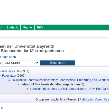
n
Statistik
Suche
Hilfe
onen der Universität Bayreuth
l Biochemie der Mikroorganismen
 nach oben ...
ls
rsität Bayreuth
(6332)
Fakultäten
(5667)
Fakultät für Lebenswissenschaften: Lebensmittel, Ernährung und Gesundh
Lehrstuhl Biochemie der Mikroorganismen
(3)
Lehrstuhl Biochemie der Mikroorganismen - Univ.-Prof. Dr. 
Gruppieren nach:
Jahr
|
Person
|
Publikationsform
|
Kei
|
M