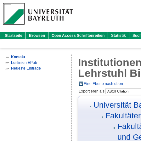
Startseite
Browsen
Open Access Schriftenreihen
Statistik
Suc
Kontakt
Institutione
Leitlinien EPub
Neueste Einträge
Lehrstuhl B
Eine Ebene nach oben ...
Exportieren als
Universität B
Fakultäte
Fakult
und G