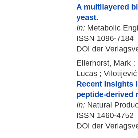
A multilayered b
yeast.
In:
Metabolic Engin
ISSN 1096-7184
DOI der Verlagsv
Ellerhorst, Mark
;
Lucas
;
Vilotijević
Recent insights i
peptide-derived 
In:
Natural Product
ISSN 1460-4752
DOI der Verlagsv