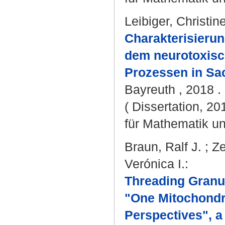
Leibiger, Christin
Charakterisieru
dem neurotoxisc
Prozessen in Sa
Bayreuth , 2018 . 
( Dissertation, 2
für Mathematik u
Braun, Ralf J.
;
Ze
Verónica I.
:
Threading Granul
"One Mitochondr
Perspectives", a