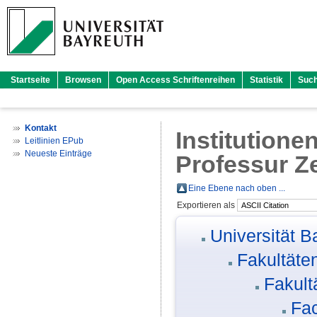
Startseite
Browsen
Open Access Schriftenreihen
Statistik
Suc
Kontakt
Institutione
Leitlinien EPub
Neueste Einträge
Professur Ze
Eine Ebene nach oben ...
Exportieren als
Universität B
Fakultäte
Fakult
Fac