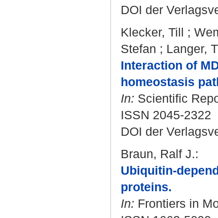
DOI der Verlagsv
Klecker, Till
;
Wem
Stefan
;
Langer, 
Interaction of 
homeostasis pat
In:
Scientific Repo
ISSN 2045-2322
DOI der Verlagsv
Braun, Ralf J.
:
Ubiquitin-depend
proteins.
In:
Frontiers in Mol