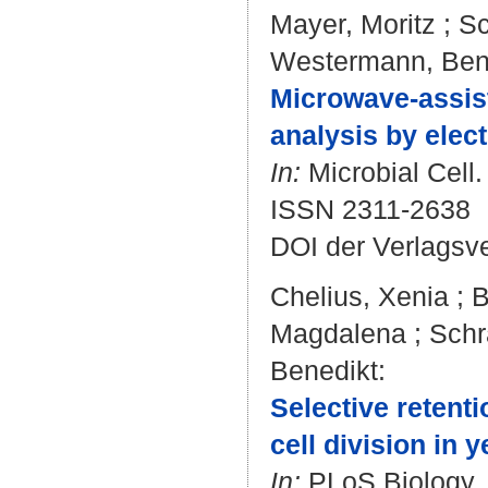
Mayer, Moritz
;
Sc
Westermann, Ben
Microwave-assiste
analysis by elec
In:
Microbial Cell.
ISSN 2311-2638
DOI der Verlagsv
Chelius, Xenia
;
B
Magdalena
;
Sch
Benedikt
:
Selective retent
cell division in y
In:
PLoS Biology. 