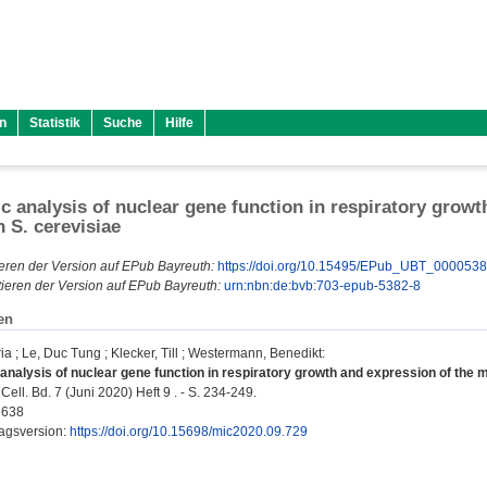
n
Statistik
Suche
Hilfe
c analysis of nuclear gene function in respiratory growt
 S. cerevisiae
eren der Version auf EPub Bayreuth:
https://doi.org/10.15495/EPub_UBT_000053
ieren der Version auf EPub Bayreuth:
urn:nbn:de:bvb:703-epub-5382-8
en
ia
;
Le, Duc Tung
;
Klecker, Till
;
Westermann, Benedikt
:
analysis of nuclear gene function in respiratory growth and expression of the m
Cell. Bd. 7 (Juni 2020) Heft 9 . - S. 234-249.
2638
lagsversion:
https://doi.org/10.15698/mic2020.09.729