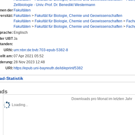
Zellbiologie - Univ.-Prof. Dr. Benedikt Westermann
onen der
Fakultäten
ersität:
Fakultäten
>
Fakultät für Biologie, Chemie und Geowissenschaften
Fakultäten
>
Fakultät für Biologie, Chemie und Geowissenschaften
>
Fach
Fakultäten
>
Fakultät für Biologie, Chemie und Geowissenschaften
>
Fach
prache:
Englisch
 der UBT
Ja
tanden:
URN:
urn:nbn:de:bvb:703-epub-5382-8
ellt am:
07 Apr 2021 05:52
nderung:
28 Nov 2023 12:48
URI:
https://epub.uni-bayreuth.de/id/eprint/5382
d-Statistik
ads
Downloads pro Monat im letzten Jahr
Loading...