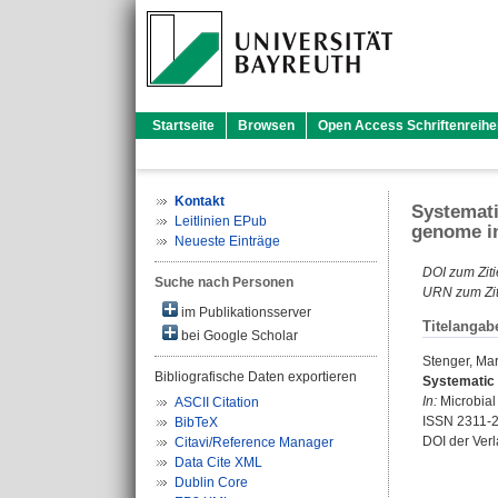
Startseite
Browsen
Open Access Schriftenreihe
Kontakt
Systemati
Leitlinien EPub
genome in
Neueste Einträge
DOI zum Ziti
Suche nach Personen
URN zum Zit
im Publikationsserver
Titelangab
bei Google Scholar
Stenger, Mar
Bibliografische Daten exportieren
Systematic 
In:
Microbial 
ASCII Citation
ISSN 2311-
BibTeX
DOI der Ver
Citavi/Reference Manager
Data Cite XML
Dublin Core