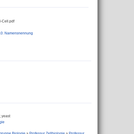
-Cell.pdf
.0: Namensnennung
; yeast
gie
gruppe Biologie
>
Professur Zellbiologie
>
Professur