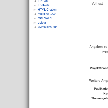
EP3 XML
Volltext
EndNote
HTML Citation
Multiline CSV
OPENAIRE
epicur
xMetaDissPlus
Angaben zu 
Proje
Projektfinanz
Weitere Ang
Publikati
Ke
Themengebi