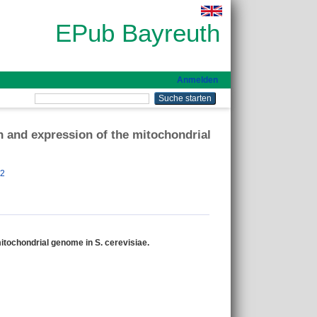
EPub Bayreuth
Anmelden
h and expression of the mitochondrial
82
itochondrial genome in S. cerevisiae.