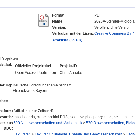
Format:
PDF
Name:
2020A-Stenger-Microbial
Version:
Veröffentlichte Version
Verfügbar mit der Lizenz
Creative Commons BY 4
Download
(860kB)
Projekten
kttitel:
Offizieller Projekttitel
Projekt-ID
Open Access Publizieren
Ohne Angabe
ierung:
Deutsche Forschungsgemeinschaft
Elitenetzwerk Bayern
aben
onsform:
Artikel in einer Zeitschrift
ywords:
mitochondria; mitochondrial DNA; oxidative phosphorylation; petite mutant
ete aus
500 Naturwissenschaften und Mathematik
>
570 Biowissenschaften; Biolo
DDC:
Fakultäten
>
Fakultät für Biologie, Chemie und Geowissenschaften
>
Fach