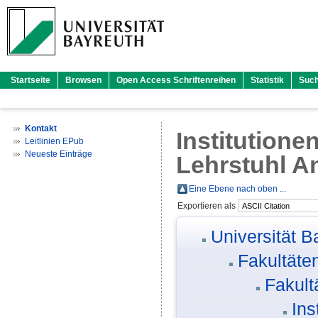
Startseite
Browsen
Open Access Schriftenreihen
Statistik
Suc
Kontakt
Institutione
Leitlinien EPub
Neueste Einträge
Lehrstuhl A
Eine Ebene nach oben ...
Exportieren als
Universität B
Fakultäte
Fakult
Ins