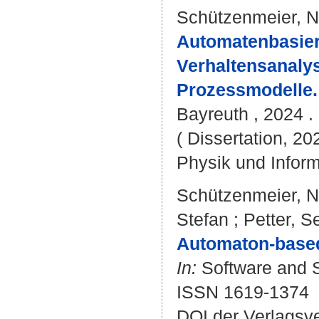
Schützenmeier, N
Automatenbasier
Verhaltensanalys
Prozessmodelle.
Bayreuth , 2024 . 
( Dissertation, 20
Physik und Inform
Schützenmeier, N
Stefan
;
Petter, S
Automaton-based
In:
Software and S
ISSN 1619-1374
DOI der Verlagsv