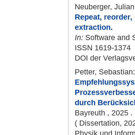
Neuberger, Julian
Repeat, reorder,
extraction.
In:
Software and S
ISSN 1619-1374
DOI der Verlagsv
Petter, Sebastian
:
Empfehlungssyste
Prozessverbesse
durch Berücksich
Bayreuth , 2025 . 
( Dissertation, 20
Physik und Inform