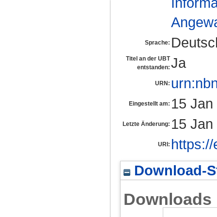
Informa
Angewa
Deutsc
Sprache:
Ja
Titel an der UBT
entstanden:
urn:nb
URN:
15 Jan
Eingestellt am:
15 Jan
Letzte Änderung:
https:/
URI:
Download-St
Downloads