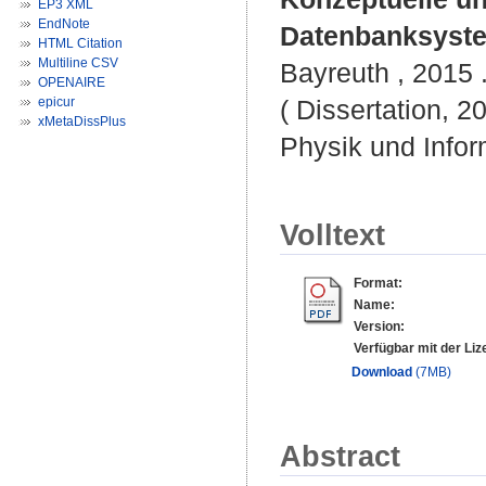
EP3 XML
EndNote
Datenbanksyst
HTML Citation
Multiline CSV
Bayreuth , 2015 .
OPENAIRE
epicur
( Dissertation, 2
xMetaDissPlus
Physik und Infor
Volltext
Format:
Name:
Version:
Verfügbar mit der Liz
Download
(7MB)
Abstract