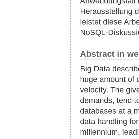
Anwendungsfall 
Herausstellung d
leistet diese Arb
NoSQL-Diskussi
Abstract in we
Big Data describ
huge amount of di
velocity. The giv
demands, tend to
databases at a m
data handling for
millennium, lead