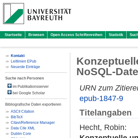
Startseite
Browsen
Open Access Schriftenreihen
Statistik
Suc
Kontakt
Konzeptuell
Leitlinien EPub
Neueste Einträge
NoSQL-Date
Suche nach Personen
URN zum Zitiere
im Publikationsserver
bei Google Scholar
epub-1847-9
Bibliografische Daten exportieren
Titelangaben
ASCII Citation
BibTeX
Citavi/Reference Manager
Hecht, Robin
:
Data Cite XML
Dublin Core
Konzeptuelle u