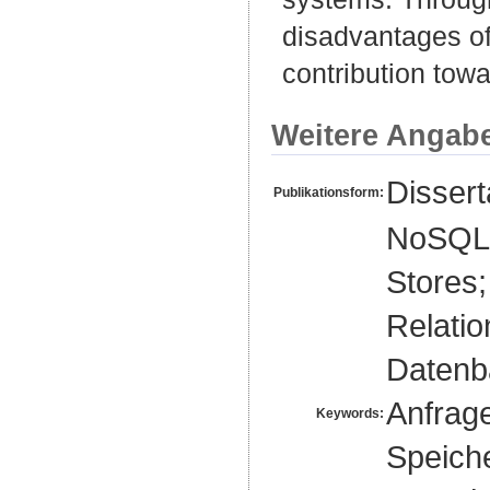
disadvantages of 
contribution towa
Weitere Angab
Disser
Publikationsform:
NoSQL;
Stores
Relatio
Datenb
Anfrage
Keywords:
Speiche