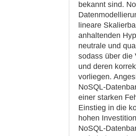
bekannt sind. N
Datenmodellierun
lineare Skalierba
anhaltenden Hyp
neutrale und qual
sodass über die
und deren korre
vorliegen. Angesi
NoSQL-Datenban
einer starken Feh
Einstieg in die 
hohen Investitio
NoSQL-Datenban