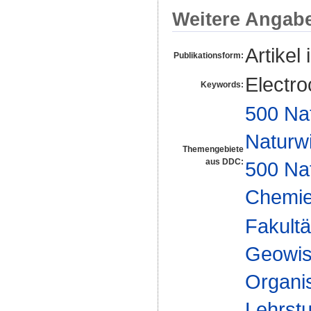
Weitere Angab
Artikel 
Publikationsform:
Electr
Keywords:
500 Na
Naturw
Themengebiete
aus DDC:
500 Na
Chemi
Fakultä
Geowis
Organi
Lehrst