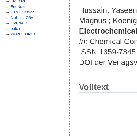
EP3 XML
EndNote
Hussain, Yaseen
HTML Citation
Multiline CSV
Magnus
;
Koenig
OPENAIRE
epicur
Electrochemical
xMetaDissPlus
In:
Chemical Comm
ISSN 1359-7345
DOI der Verlags
Volltext