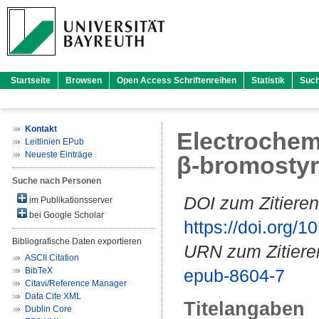
Startseite
Browsen
Open Access Schriftenreihen
Statistik
Suc
Kontakt
Electrochemi
Leitlinien EPub
Neueste Einträge
β-bromosty
Suche nach Personen
DOI zum Zitieren
im Publikationsserver
bei Google Scholar
https://doi.org
Bibliografische Daten exportieren
URN zum Zitiere
ASCII Citation
BibTeX
epub-8604-7
Citavi/Reference Manager
Data Cite XML
Titelangaben
Dublin Core