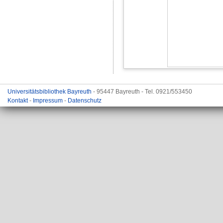
Universitätsbibliothek Bayreuth
- 95447 Bayreuth - Tel. 0921/553450
Kontakt
-
Impressum
-
Datenschutz