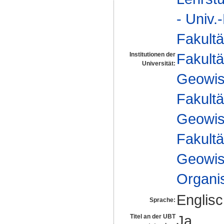
- Univ.
Fakultä
Fakultä
Institutionen der
Universität:
Geowis
Fakultä
Geowis
Fakultä
Geowis
Organi
Englis
Sprache:
Ja
Titel an der UBT