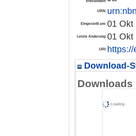
entstanden:
urn:nb
URN:
01 Okt
Eingestellt am:
01 Okt
Letzte Änderung:
https:/
URI:
Download-St
Downloads
Loading...