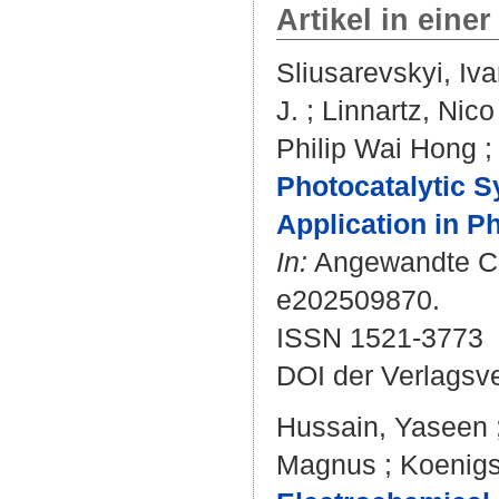
Artikel in einer
Sliusarevskyi, Iv
J.
;
Linnartz, Nico
Philip Wai Hong
Photocatalytic S
Application in P
In:
Angewandte Chem
e202509870.
ISSN 1521-3773
DOI der Verlagsv
Hussain, Yaseen
Magnus
;
Koenigs