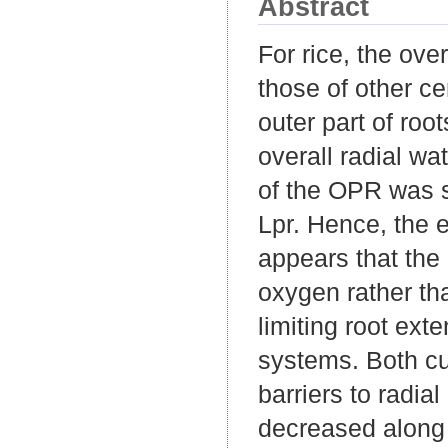
Abstract
For rice, the ove
those of other c
outer part of roo
overall radial wa
of the OPR was sm
Lpr. Hence, the 
appears that the 
oxygen rather tha
limiting root ext
systems. Both cu
barriers to radia
decreased along 