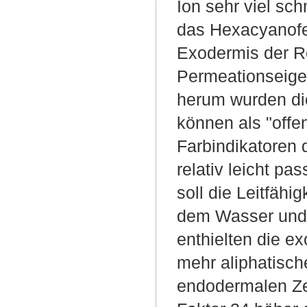
Ion sehr viel sch
das Hexacyanofer
Exodermis der Re
Permeationseigen
herum wurden di
können als "offe
Farbindikatoren 
relativ leicht pa
soll die Leitfähi
dem Wasser und a
enthielten die 
mehr aliphatisch
endodermalen Ze