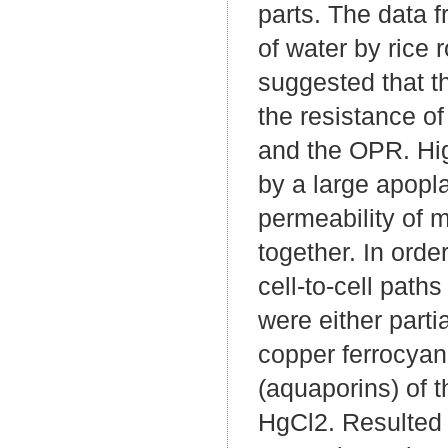
parts. The data f
of water by rice 
suggested that th
the resistance o
and the OPR. Hig
by a large apopl
permeability of 
together. In order
cell-to-cell path
were either parti
copper ferrocyan
(aquaporins) of 
HgCl2. Resulted 