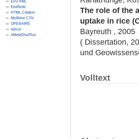
EP3 XML
EndNote
The role of the 
HTML Citation
Multiline CSV
uptake in rice (
OPENAIRE
epicur
Bayreuth , 2005
xMetaDissPlus
( Dissertation, 2
und Geowissensc
Volltext