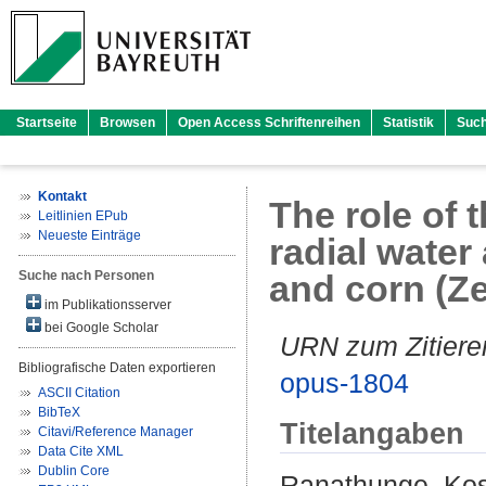
Startseite
Browsen
Open Access Schriftenreihen
Statistik
Suc
Kontakt
The role of 
Leitlinien EPub
Neueste Einträge
radial water 
Suche nach Personen
and corn (Ze
im Publikationsserver
bei Google Scholar
URN zum Zitiere
Bibliografische Daten exportieren
opus-1804
ASCII Citation
BibTeX
Titelangaben
Citavi/Reference Manager
Data Cite XML
Dublin Core
Ranathunge, Kos