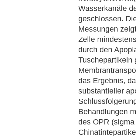
Wasserkanäle d
geschlossen. Di
Messungen zeigt
Zelle mindesten
durch den Apopla
Tuschepartikeln 
Membrantranspor
das Ergebnis, da
substantieller a
Schlussfolgerung
Behandlungen mit
des OPR (sigma 
Chinatintepartike