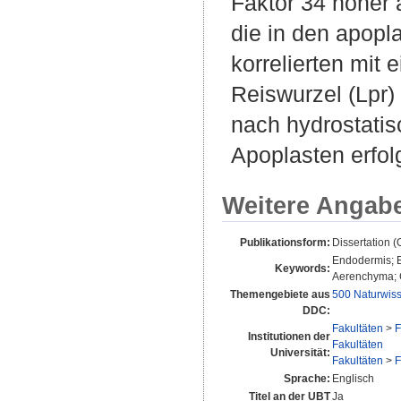
Faktor 34 höher 
die in den apopl
korrelierten mit 
Reiswurzel (Lpr)
nach hydrostati
Apoplasten erfol
Weitere Angab
Publikationsform:
Dissertation 
Endodermis; E
Keywords:
Aerenchyma; C
Themengebiete aus
500 Naturwis
DDC:
Fakultäten
>
F
Institutionen der
Fakultäten
Universität:
Fakultäten
>
F
Sprache:
Englisch
Titel an der UBT
Ja