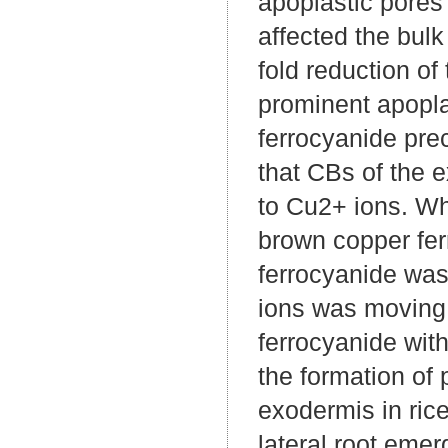
apoplastic pores 
affected the bulk
fold reduction o
prominent apopla
ferrocyanide prec
that CBs of the
to Cu2+ ions. Wh
brown copper fer
ferrocyanide was
ions was moving 
ferrocyanide with
the formation of 
exodermis in ric
lateral root eme