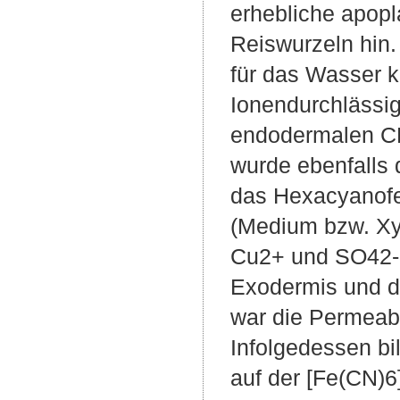
erhebliche apop
Reiswurzeln hin.
für das Wasser k
Ionendurchlässig
endodermalen CB
wurde ebenfalls
das Hexacyanofer
(Medium bzw. Xy
Cu2+ und SO42- f
Exodermis und d
war die Permeabil
Infolgedessen bi
auf der [Fe(CN)6