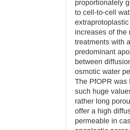
proportionately 
to cell-to-cell w
extraprotoplastic
increases of the 
treatments with a
predominant apop
between diffusi
osmotic water pe
The PfOPR was la
such huge values
rather long porou
offer a high diff
permeable in case