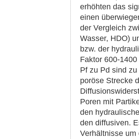
erhöhten das si
einen überwiegen
der Vergleich z
Wasser, HDO) un
bzw. der hydraul
Faktor 600-1400
Pf zu Pd sind zu
poröse Strecke 
Diffusionswiders
Poren mit Partike
den hydraulisch
den diffusiven.
Verhältnisse um 