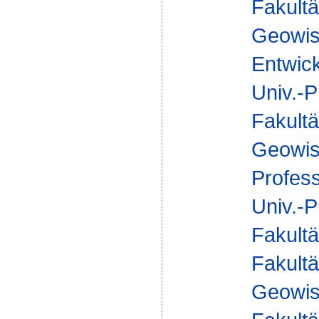
Fakultä
Geowis
Entwick
Univ.-P
Fakultä
Geowis
Profes
Univ.-P
Fakultä
Fakultä
Geowis