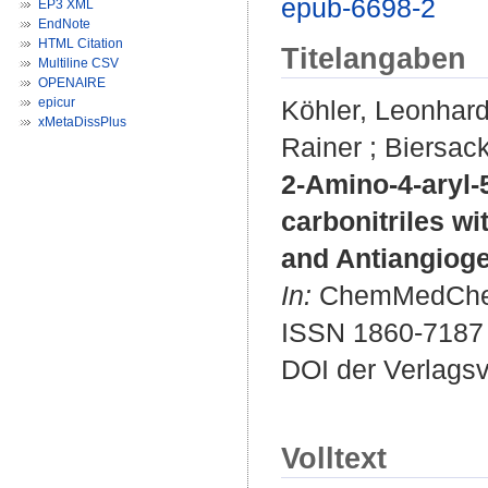
epub-6698-2
EP3 XML
EndNote
HTML Citation
Titelangaben
Multiline CSV
OPENAIRE
epicur
Köhler, Leonhar
xMetaDissPlus
Rainer
;
Biersac
2-Amino-4-aryl-
carbonitriles w
and Antiangiogen
In:
ChemMedChem.
ISSN 1860-7187
DOI der Verlags
Volltext