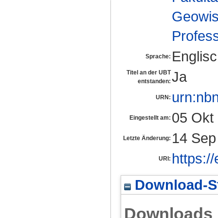
Geowis
Profes
Englis
Sprache:
Ja
Titel an der UBT
entstanden:
urn:nb
URN:
05 Okt
Eingestellt am:
14 Sep
Letzte Änderung:
https:/
URI:
Download-St
Downloads