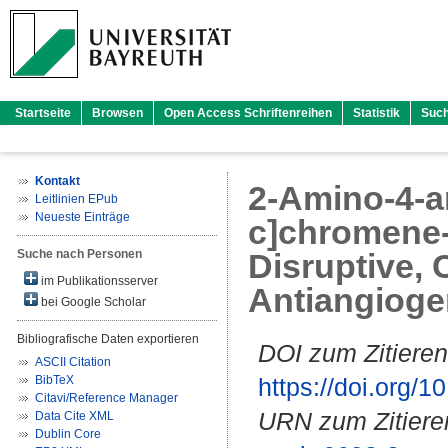
Startseite
Browsen
Open Access Schriftenreihen
Statistik
Suc
Kontakt
2-Amino-4-ar
Leitlinien EPub
Neueste Einträge
c]chromene-3
Suche nach Personen
Disruptive,
im Publikationsserver
Antiangiogen
bei Google Scholar
Bibliografische Daten exportieren
DOI zum Zitieren
ASCII Citation
BibTeX
https://doi.org
Citavi/Reference Manager
URN zum Zitiere
Data Cite XML
Dublin Core