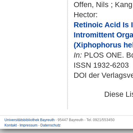
Offen, Nils
;
Kang
Hector
:
Retinoic Acid Is
Intromittent Org
(Xiphophorus hell
In:
PLOS ONE. Bd. 
ISSN 1932-6203
DOI der Verlagsv
Diese L
Universitätsbibliothek Bayreuth
- 95447 Bayreuth - Tel. 0921/553450
Kontakt
-
Impressum
-
Datenschutz