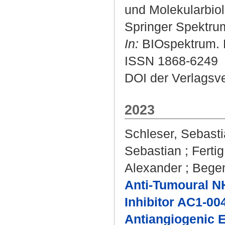
und Molekularbiolo
Springer Spektrum
In:
BIOspektrum. Bd
ISSN 1868-6249
DOI der Verlagsv
2023
Schleser, Sebast
Sebastian
;
Ferti
Alexander
;
Begem
Anti-Tumoural NH
Inhibitor AC1-0
Antiangiogenic Ef