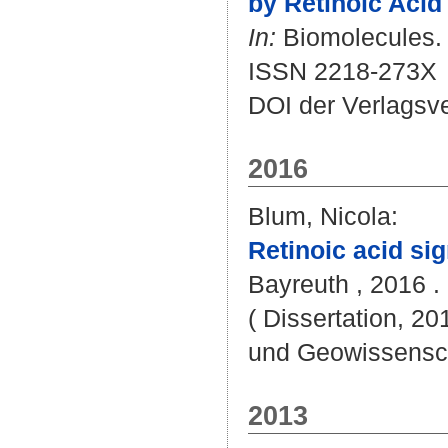
by Retinoic Acid 
In:
Biomolecules. B
ISSN 2218-273X
DOI der Verlagsv
2016
Blum, Nicola
:
Retinoic acid sig
Bayreuth , 2016 . 
( Dissertation, 20
und Geowissensc
2013