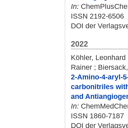
In:
ChemPlusChem. 
ISSN 2192-6506
DOI der Verlagsv
2022
Köhler, Leonhard
Rainer
;
Biersack
2-Amino-4-aryl-5
carbonitriles wi
and Antiangiogeni
In:
ChemMedChem. 
ISSN 1860-7187
DOI der Verlagsv