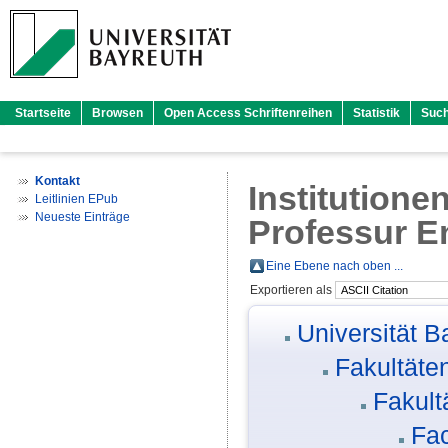
Startseite
Browsen
Open Access Schriftenreihen
Statistik
Suc
Kontakt
Institutione
Leitlinien EPub
Neueste Einträge
Professur E
Eine Ebene nach oben ...
Exportieren als
Universität B
Fakultäte
Fakult
Fac