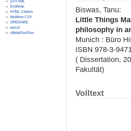
EP3 XML
EndNote
Biswas, Tanu
:
HTML Citation
Multiline CSV
Little Things Ma
OPENAIRE
epicur
philosophy in a
xMetaDissPlus
Munich : Büro Hi
ISBN 978-3-947
( Dissertation, 2
Fakultät)
Volltext