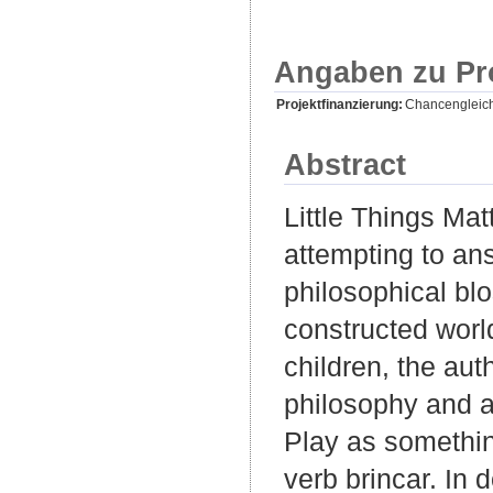
Angaben zu Pr
Projektfinanzierung:
Chancengleichh
Abstract
Little Things Mat
attempting to an
philosophical blo
constructed worl
children, the auth
philosophy and ar
Play as somethin
verb brincar. In