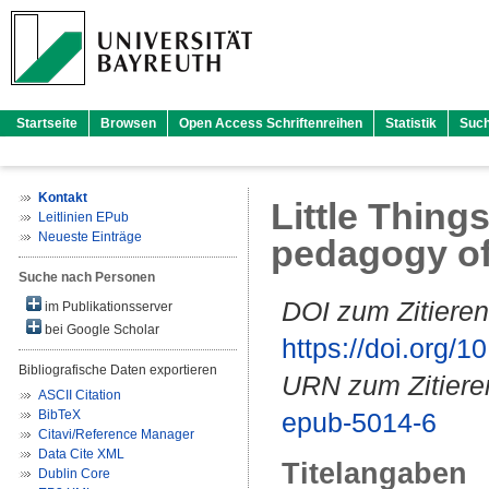
Startseite
Browsen
Open Access Schriftenreihen
Statistik
Suc
Kontakt
Little Thing
Leitlinien EPub
Neueste Einträge
pedagogy of
Suche nach Personen
DOI zum Zitieren
im Publikationsserver
bei Google Scholar
https://doi.org
Bibliografische Daten exportieren
URN zum Zitiere
ASCII Citation
BibTeX
epub-5014-6
Citavi/Reference Manager
Data Cite XML
Titelangaben
Dublin Core