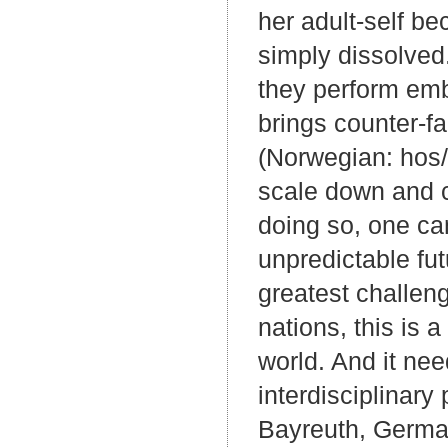
her adult-self b
simply dissolved
they perform emb
brings counter-fac
(Norwegian: hos/
scale down and c
doing so, one can
unpredictable fut
greatest challeng
nations, this is a
world. And it ne
interdisciplinary
Bayreuth, German