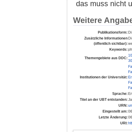
das muss nicht u
Weitere Angab
Publikationsform:
Di
Zusätzliche Informationen
Di
(öffentlich sichtbar):
we
Keywords:
ph
10
Themengebiete aus DDC:
30
Fa
Fa
Institutionen der Universität:
Er
Fa
Fa
Sprache:
En
Titel an der UBT entstanden:
Ja
URN:
ur
Eingestellt am:
06
Letzte Änderung:
06
URI:
ht