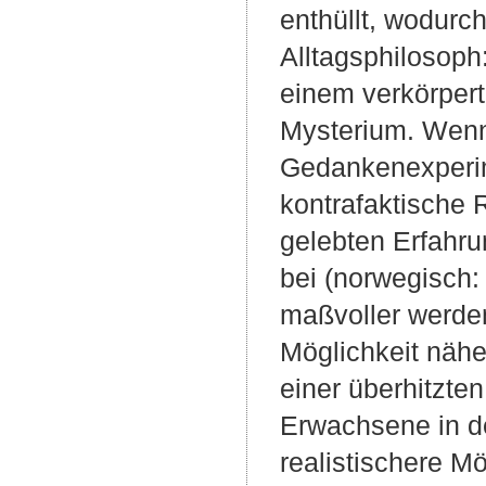
enthüllt, wodurc
Alltagsphilosoph
einem verkörper
Mysterium. Wenn 
Gedankenexperim
kontrafaktische R
gelebten Erfahru
bei (norwegisch:
maßvoller werden
Möglichkeit nähe
einer überhitzte
Erwachsene in de
realistischere M