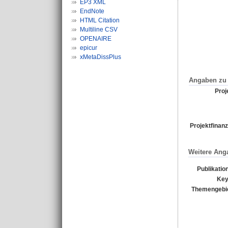
EP3 XML
EndNote
HTML Citation
Multiline CSV
OPENAIRE
epicur
xMetaDissPlus
Angaben zu 
Proje
Projektfinanz
Weitere Ang
Publikatio
Key
Themengebi