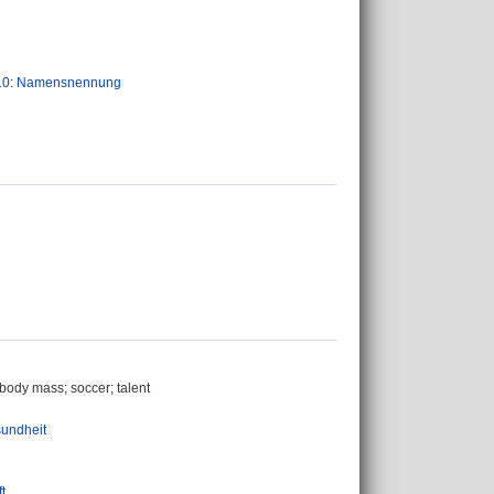
.0: Namensnennung
body mass; soccer; talent
undheit
t