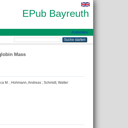
EPub Bayreuth
Anmelden
globin Mass
ica M.
;
Hohmann, Andreas
;
Schmidt, Walter
: