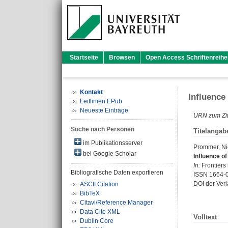
Startseite
Browsen
Open Access Schriftenreihe
Kontakt
Influence
Leitlinien EPub
Neueste Einträge
URN zum Zit
Suche nach Personen
Titelangab
im Publikationsserver
Prommer, Ni
bei Google Scholar
Influence o
In:
Frontiers 
Bibliografische Daten exportieren
ISSN 1664-
DOI der Ver
ASCII Citation
BibTeX
Citavi/Reference Manager
Data Cite XML
Volltext
Dublin Core