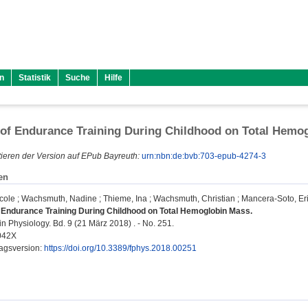
n
Statistik
Suche
Hilfe
 of Endurance Training During Childhood on Total Hemo
ieren der Version auf EPub Bayreuth:
urn:nbn:de:bvb:703-epub-4274-3
en
cole
;
Wachsmuth, Nadine
;
Thieme, Ina
;
Wachsmuth, Christian
;
Mancera-Soto, Er
f Endurance Training During Childhood on Total Hemoglobin Mass.
in Physiology. Bd. 9 (21 März 2018) . - No. 251.
042X
lagsversion:
https://doi.org/10.3389/fphys.2018.00251