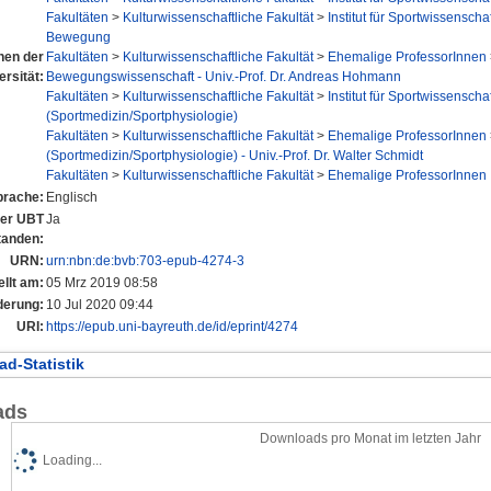
Fakultäten
>
Kulturwissenschaftliche Fakultät
>
Institut für Sportwissenschaf
Bewegung
onen der
Fakultäten
>
Kulturwissenschaftliche Fakultät
>
Ehemalige ProfessorInnen
ersität:
Bewegungswissenschaft - Univ.-Prof. Dr. Andreas Hohmann
Fakultäten
>
Kulturwissenschaftliche Fakultät
>
Institut für Sportwissenschaf
(Sportmedizin/Sportphysiologie)
Fakultäten
>
Kulturwissenschaftliche Fakultät
>
Ehemalige ProfessorInnen
(Sportmedizin/Sportphysiologie) - Univ.-Prof. Dr. Walter Schmidt
Fakultäten
>
Kulturwissenschaftliche Fakultät
>
Ehemalige ProfessorInnen
prache:
Englisch
 der UBT
Ja
tanden:
URN:
urn:nbn:de:bvb:703-epub-4274-3
ellt am:
05 Mrz 2019 08:58
derung:
10 Jul 2020 09:44
URI:
https://epub.uni-bayreuth.de/id/eprint/4274
d-Statistik
ads
Downloads pro Monat im letzten Jahr
Loading...