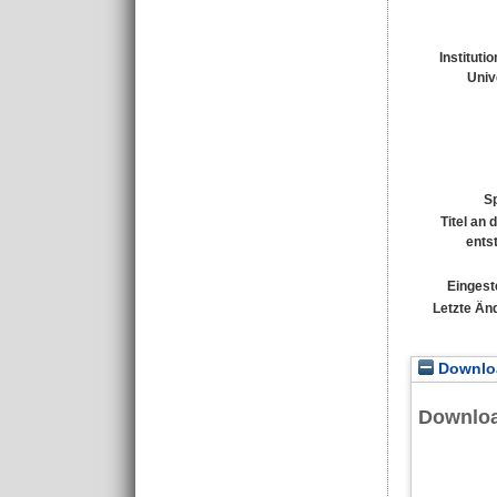
Instituti
Univ
S
Titel an
ents
Eingest
Letzte Än
Downloa
Downlo