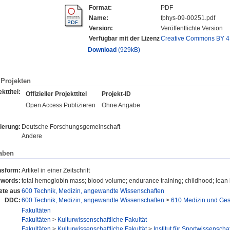
Format:
PDF
Name:
fphys-09-00251.pdf
Version:
Veröffentlichte Version
Verfügbar mit der Lizenz
Creative Commons BY 4
Download
(929kB)
Projekten
kttitel:
Offizieller Projekttitel
Projekt-ID
Open Access Publizieren
Ohne Angabe
ierung:
Deutsche Forschungsgemeinschaft
Andere
aben
nsform:
Artikel in einer Zeitschrift
words:
total hemoglobin mass; blood volume; endurance training; childhood; lean 
ete aus
600 Technik, Medizin, angewandte Wissenschaften
DDC:
600 Technik, Medizin, angewandte Wissenschaften
>
610 Medizin und Ges
Fakultäten
Fakultäten
>
Kulturwissenschaftliche Fakultät
Fakultäten
>
Kulturwissenschaftliche Fakultät
>
Institut für Sportwissenschaf