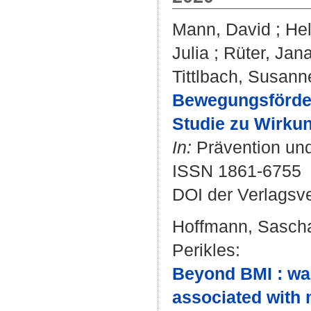
Mann, David
;
Hel
Julia
;
Rüter, Jan
Tittlbach, Susann
Bewegungsförder
Studie zu Wirku
In:
Prävention und
ISSN 1861-6755
DOI der Verlagsv
Hoffmann, Sasch
Perikles
:
Beyond BMI : wai
associated with 