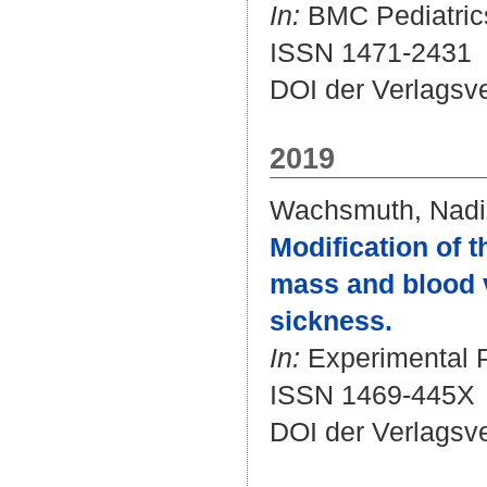
In:
BMC Pediatrics.
ISSN 1471-2431
DOI der Verlagsv
2019
Wachsmuth, Nad
Modification of 
mass and blood v
sickness.
In:
Experimental P
ISSN 1469-445X
DOI der Verlagsv