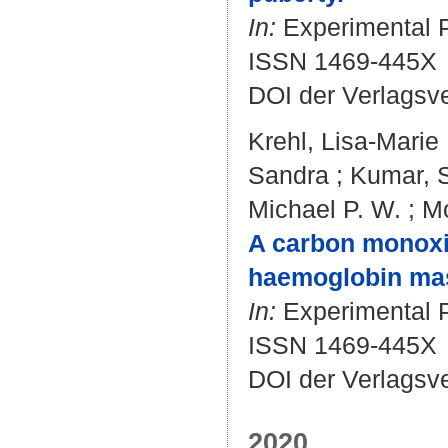
In:
Experimental Ph
ISSN 1469-445X
DOI der Verlagsv
Krehl, Lisa-Marie
Sandra
;
Kumar, S
Michael P. W.
;
Mo
A carbon monoxid
haemoglobin mass
In:
Experimental Ph
ISSN 1469-445X
DOI der Verlagsv
2020