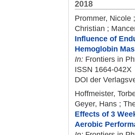
2018
Prommer, Nicole
Christian
;
Mancer
Influence of End
Hemoglobin Mas
In:
Frontiers in Ph
ISSN 1664-042X
DOI der Verlagsv
Hoffmeister, Torb
Geyer, Hans
;
The
Effects of 3 We
Aerobic Perform
In:
Frontiers in Ph