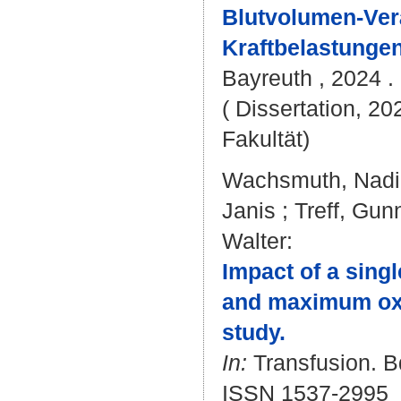
Blutvolumen-Ve
Kraftbelastungen
Bayreuth , 2024 . 
( Dissertation, 20
Fakultät)
Wachsmuth, Nadi
Janis
;
Treff, Gun
Walter
:
Impact of a sing
and maximum oxy
study.
In:
Transfusion. Bd
ISSN 1537-2995