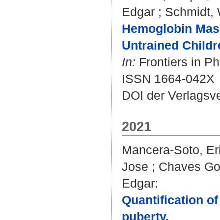
Edgar
;
Schmidt, 
Hemoglobin Mass
Untrained Childr
In:
Frontiers in Ph
ISSN 1664-042X
DOI der Verlagsv
2021
Mancera-Soto, Er
Jose
;
Chaves Go
Edgar
:
Quantification o
puberty.