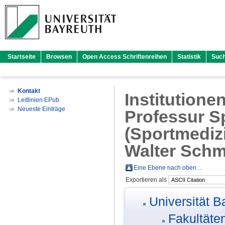
Startseite
Browsen
Open Access Schriftenreihen
Statistik
Suc
Kontakt
Institutione
Leitlinien EPub
Neueste Einträge
Professur S
(Sportmedizi
Walter Schm
Eine Ebene nach oben ...
Exportieren als
Universität B
Fakultäte