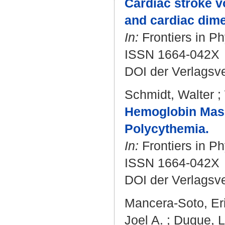
Cardiac stroke v
and cardiac dim
In:
Frontiers in Ph
ISSN 1664-042X
DOI der Verlagsv
Schmidt, Walter
;
Hemoglobin Mass
Polycythemia.
In:
Frontiers in Ph
ISSN 1664-042X
DOI der Verlagsv
Mancera-Soto, Er
Joel A.
;
Duque, 