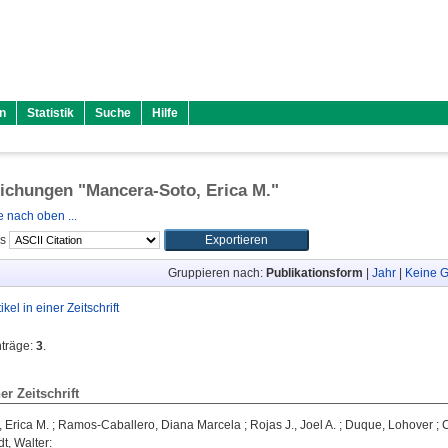
n
Statistik
Suche
Hilfe
lichungen "
Mancera-Soto, Erica M.
"
 nach oben ...
ls
Gruppieren nach:
Publikationsform
|
Jahr
|
Keine G
tikel in einer Zeitschrift
nträge:
3
.
ner Zeitschrift
 Erica M.
;
Ramos-Caballero, Diana Marcela
;
Rojas J., Joel A.
;
Duque, Lohover
;
t, Walter
: