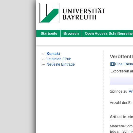
Startseite
Browsen
Open Access Schriftenreihe
Kontakt
Veröffent
Leitlinien EPub
Eine Ebene
Neueste Einträge
Exportieren a
Springe zu:
Ar
Anzahl der Ei
Artikel in ei
Mancera-Soto,
Edgar
;
Schmid