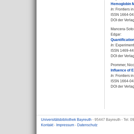
Hemoglobin Ma
In:
Frontiers in
ISSN 1664-0
DOI der Verla
Mancera-Soto,
Edgar
:
Quantificatio
In:
Experimenta
ISSN 1469-4
DOI der Verla
Prommer, Nico
Influence of 
In:
Frontiers in
ISSN 1664-0
DOI der Verla
Universitätsbibliothek Bayreuth
- 95447 Bayreuth - Tel. 
Kontakt
-
Impressum
-
Datenschutz