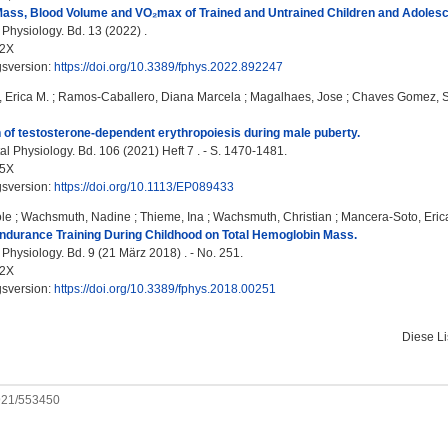
ss, Blood Volume and VO₂max of Trained and Untrained Children and Adolescent
 Physiology. Bd. 13 (2022) .
42X
gsversion:
https://doi.org/10.3389/fphys.2022.892247
 Erica M.
;
Ramos-Caballero, Diana Marcela
;
Magalhaes, Jose
;
Chaves Gomez, 
n of testosterone-dependent erythropoiesis during male puberty.
l Physiology. Bd. 106 (2021) Heft 7 . - S. 1470-1481.
45X
gsversion:
https://doi.org/10.1113/EP089433
le
;
Wachsmuth, Nadine
;
Thieme, Ina
;
Wachsmuth, Christian
;
Mancera-Soto, Eric
Endurance Training During Childhood on Total Hemoglobin Mass.
 Physiology. Bd. 9 (21 März 2018) . - No. 251.
42X
gsversion:
https://doi.org/10.3389/fphys.2018.00251
Diese L
0921/553450