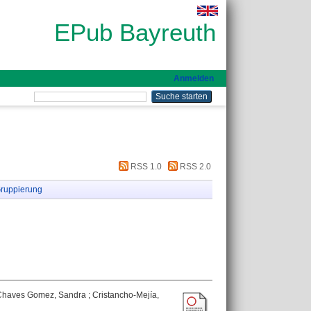
EPub Bayreuth
Anmelden
RSS 1.0
RSS 2.0
ruppierung
Chaves Gomez, Sandra
;
Cristancho-Mejía,