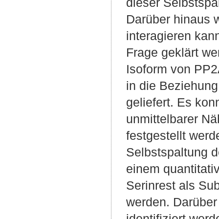
dieser Selbstspa
Darüber hinaus w
interagieren kan
Frage geklärt we
Isoform von PP2A
in die Beziehun
geliefert. Es kon
unmittelbarer Nä
festgestellt wer
Selbstspaltung d
einem quantitat
Serinrest als Su
werden. Darüber
identifiziert wer