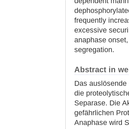
dependent manner
dephosphorylated
frequently increa
excessive securi
anaphase onset, 
segregation.
Abstract in we
Das auslösende 
die proteolytis
Separase. Die Akt
gefährlichen Pro
Anaphase wird Se