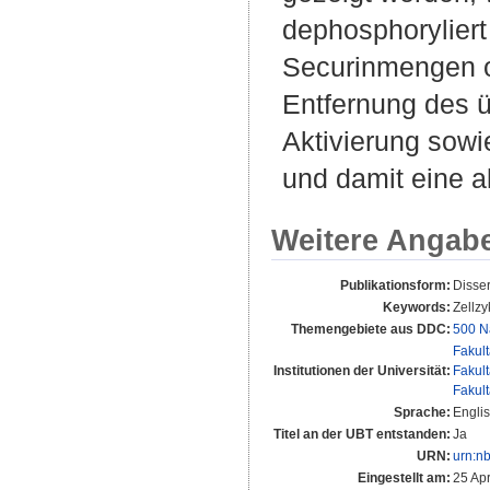
dephosphoryliert
Securinmengen of
Entfernung des ü
Aktivierung sow
und damit eine 
Weitere Angab
Publikationsform:
Disse
Keywords:
Zellz
Themengebiete aus DDC:
500 N
Fakul
Institutionen der Universität:
Fakul
Fakul
Sprache:
Engli
Titel an der UBT entstanden:
Ja
URN:
urn:n
Eingestellt am:
25 Ap