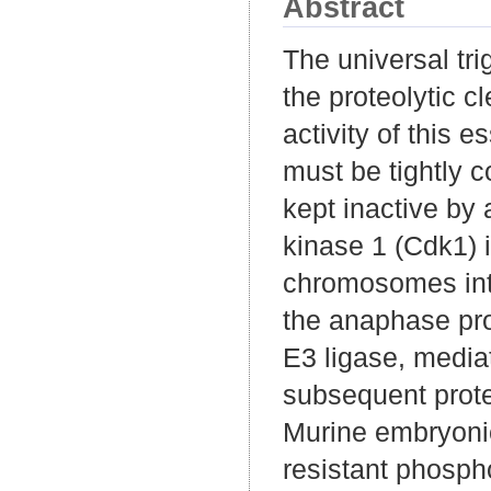
Abstract
The universal tr
the proteolytic 
activity of this 
must be tightly c
kept inactive by 
kinase 1 (Cdk1) i
chromosomes inte
the anaphase pr
E3 ligase, mediat
subsequent prote
Murine embryonic
resistant phosph