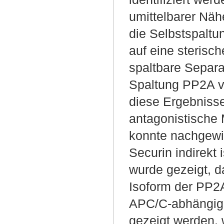
umittelbarer Näh
die Selbstspaltu
auf eine sterisch
spaltbare Separa
Spaltung PP2A 
diese Ergebniss
antagonistische
konnte nachgewi
Securin indirekt
wurde gezeigt, d
Isoform der PP2A
APC/C-abhängige
gezeigt werden,