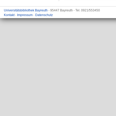
Universitätsbibliothek Bayreuth
- 95447 Bayreuth - Tel. 0921/553450
Kontakt
-
Impressum
-
Datenschutz