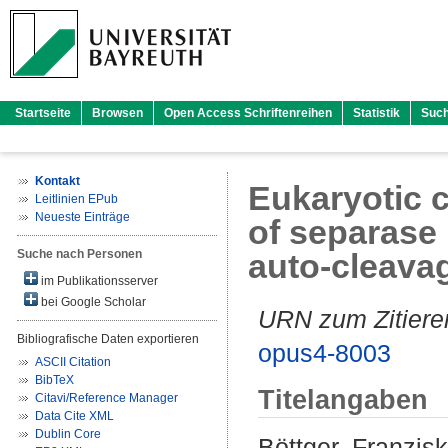
Startseite
Browsen
Open Access Schriftenreihen
Statistik
Suc
Kontakt
Eukaryotic 
Leitlinien EPub
Neueste Einträge
of separase
Suche nach Personen
auto-cleava
im Publikationsserver
bei Google Scholar
URN zum Zitiere
Bibliografische Daten exportieren
opus4-8003
ASCII Citation
BibTeX
Titelangaben
Citavi/Reference Manager
Data Cite XML
Dublin Core
Böttger, Franzis