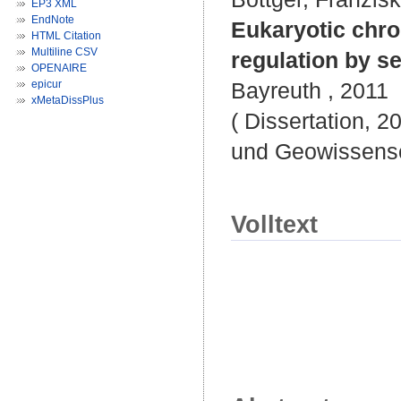
EP3 XML
EndNote
Eukaryotic chr
HTML Citation
Multiline CSV
regulation by s
OPENAIRE
epicur
Bayreuth , 2011
xMetaDissPlus
( Dissertation, 2
und Geowissensc
Volltext