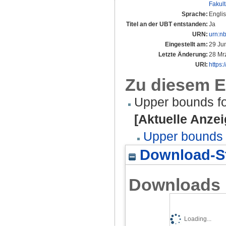
Fakul
Sprache:
Engli
Titel an der UBT entstanden:
Ja
URN:
urn:n
Eingestellt am:
29 Ju
Letzte Änderung:
28 Mr
URI:
https:
Zu diesem E
Upper bounds fo
[Aktuelle Anzei
Upper bounds f
Download-St
Downloads
Loading...