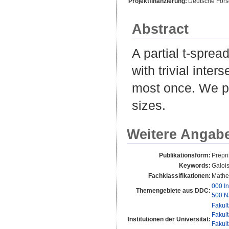
Projektfinanzierung:
Deutsche For
Abstract
A partial t-sprea
with trivial inte
most once. We p
sizes.
Weitere Angab
Publikationsform:
Prepri
Keywords:
Galois
Fachklassifikationen:
Mathe
000 In
Themengebiete aus DDC:
500 N
Fakul
Fakul
Institutionen der Universität:
Fakul