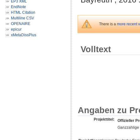
EP3 XML
EndNote
HTML Citation
Multiline CSV
OPENAIRE
There is a
more recent ve
epicur
xMetaDissPlus
Volltext
Angaben zu Pr
Projekttitel:
Offizieller Pr
Ganzzahlige 