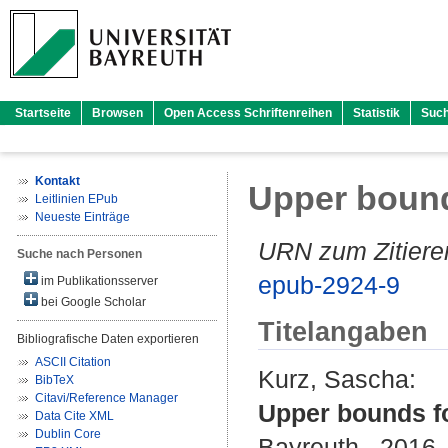
Startseite
Browsen
Open Access Schriftenreihen
Statistik
Suc
Kontakt
Upper bound
Leitlinien EPub
Neueste Einträge
URN zum Zitiere
Suche nach Personen
epub-2924-9
im Publikationsserver
bei Google Scholar
Titelangaben
Bibliografische Daten exportieren
ASCII Citation
Kurz, Sascha
:
BibTeX
Citavi/Reference Manager
Upper bounds fo
Data Cite XML
Dublin Core
Bayreuth , 2016 .