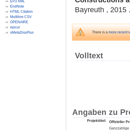
EP3 XML
EndNote
Bayreuth , 2015 .
HTML Citation
Multiline CSV
OPENAIRE
epicur
There is a
more recent ve
xMetaDissPlus
Volltext
Angaben zu Pr
Projekttitel:
Offizieller Pr
Ganzzahlige 