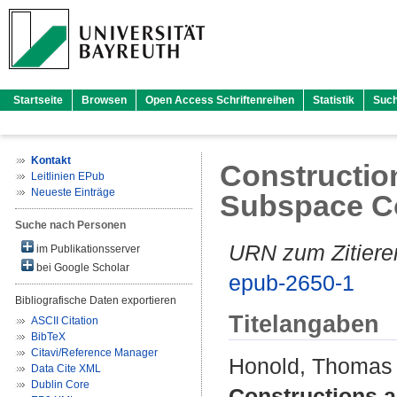
Startseite
Browsen
Open Access Schriftenreihen
Statistik
Suc
Kontakt
Constructio
Leitlinien EPub
Neueste Einträge
Subspace C
Suche nach Personen
URN zum Zitiere
im Publikationsserver
bei Google Scholar
epub-2650-1
Bibliografische Daten exportieren
Titelangaben
ASCII Citation
BibTeX
Citavi/Reference Manager
Honold, Thomas
Data Cite XML
Dublin Core
Constructions 