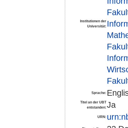
Infor
Fakul
Infor
Institutionen der
Universität:
Mathe
Fakul
Infor
Wirts
Fakul
Engli
Sprache:
Ja
Titel an der UBT
entstanden:
urn:n
URN: