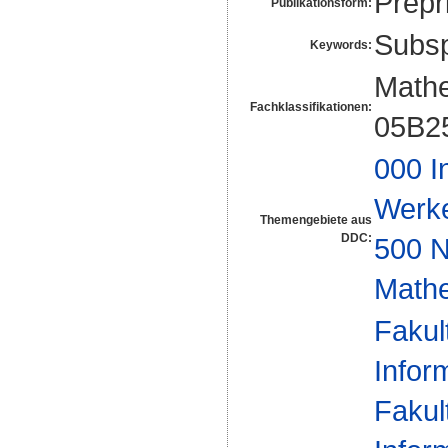
Prepri
Publikationsform:
Subsp
Keywords:
Mathe
Fachklassifikationen:
05B2
000 I
Werk
Themengebiete aus
DDC:
500 N
Math
Fakul
Infor
Fakul