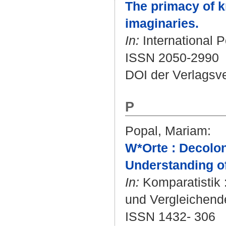
The primacy of k
imaginaries.
In:
International P
ISSN 2050-2990
DOI der Verlagsv
P
Popal, Mariam
:
W*Orte : Decolon
Understanding of
In:
Komparatistik 
und Vergleichende
ISSN 1432- 306