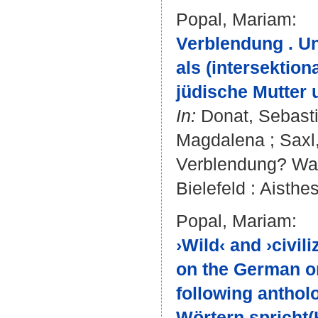
Popal, Mariam
:
Verblendung . U
als (intersektio
jüdische Mutter 
In:
Donat, Sebast
Magdalena
;
Saxl
Verblendung? Was 
Bielefeld : Aisthe
Popal, Mariam
:
›Wild‹ and ›civil
on the German ori
following anthol
Wörtern spricht