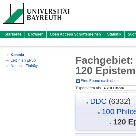
Startseite
Browsen
Open Access Schriftenreihen
Statistik
Suc
Kontakt
Fachgebiet
Leitlinien EPub
Neueste Einträge
120 Epistem
Eine Ebene nach oben ...
Exportieren als
DDC
(6332)
100 Philo
120 E