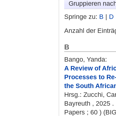
Gruppieren nac
Springe zu:
B
|
D
Anzahl der Einträ
B
Bango, Yanda
:
A Review of Afri
Processes to Re
the South Africa
Hrsg.:
Zucchi, Car
Bayreuth , 2025 . 
Papers ; 60 ) (BI