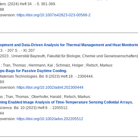
rs. (2024) Heft 34 . - S. 361-369.
98
gsversion:
https://doi.org/10.1007/s42823-023-00568-2
opment and Data-Driven Analysis for Thermal Management and Heat Monitorin
 . - 207 S. . - XI, 207
, 2023 , Universität Bayreuth, Fakultät für Biologie, Chemie und Geowissenschaften)
;
Tran, Thomas
;
Herrmann, Kai
;
Schmalz, Holger
;
Retsch, Markus
:
ips‐Bags for Passive Daytime Cooling.
terials Technologies. Bd. 8 (2023) Heft 18 . - 2300444.
09X
gsversion:
https://doi.org/10.1002/admt.202300444
us
;
Tran, Thomas
;
Oberhofer, Harald
;
Retsch, Markus
:
ing Enabled Image Analysis of Time-Temperature Sensing Colloidal Arrays.
ience. Bd. 10 (2023) Heft 8 . - 2205512.
44
gsversion:
https://doi.org/10.1002/advs.202205512