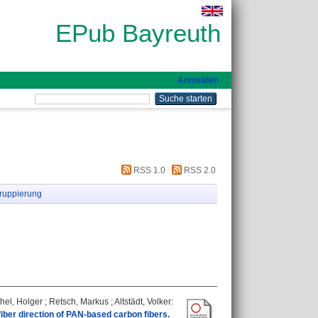
EPub Bayreuth
Anmelden
RSS 1.0
RSS 2.0
ruppierung
el, Holger
;
Retsch, Markus
;
Altstädt, Volker
:
iber direction of PAN-based carbon fibers.