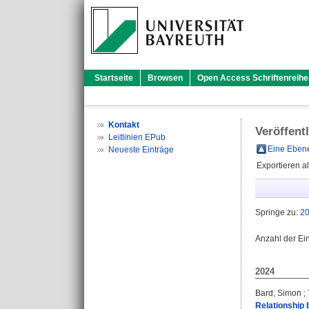
Startseite
Browsen
Open Access Schriftenreihe
Kontakt
Veröffent
Leitlinien EPub
Eine Ebene
Neueste Einträge
Exportieren a
Springe zu:
2
Anzahl der Ei
2024
Bard, Simon
;
Relationship 