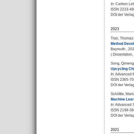
In:
Carbon Lette
ISSN 2233-49
DOI der Verla
2023
Tran, Thomas
:
Method Devel
Bayreuth , 2023
( Dissertation
Song, Qimeng
Upcycling Ch
In:
Advanced Ma
ISSN 2365-7
DOI der Verla
Schöttle, Mari
Machine Learn
In:
Advanced Sc
ISSN 2198-38
DOI der Verla
2021