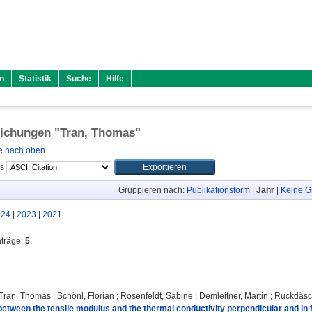
n
Statistik
Suche
Hilfe
lichungen "
Tran, Thomas
"
 nach oben ...
ls
Gruppieren nach:
Publikationsform
|
Jahr
|
Keine G
024
|
2023
|
2021
nträge:
5
.
Tran, Thomas
;
Schönl, Florian
;
Rosenfeldt, Sabine
;
Demleitner, Martin
;
Ruckdäsch
between the tensile modulus and the thermal conductivity perpendicular and in f