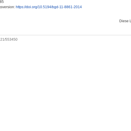
85
gsversion:
https://doi.org/10.5194/bgd-11-8861-2014
Diese 
0921/553450