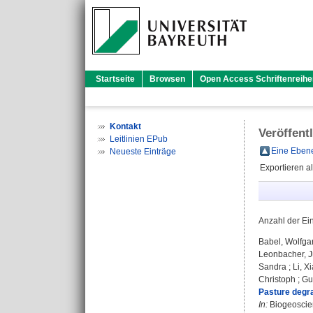
Startseite
Browsen
Open Access Schriftenreihe
Kontakt
Veröffent
Leitlinien EPub
Eine Ebene
Neueste Einträge
Exportieren a
Anzahl der Ei
Babel, Wolfga
Leonbacher, 
Sandra
;
Li, X
Christoph
;
Gu
Pasture degra
In:
Biogeoscien