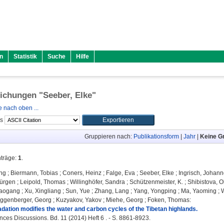
n
Statistik
Suche
Hilfe
lichungen "
Seeber, Elke
"
 nach oben ...
ls
Gruppieren nach:
Publikationsform
|
Jahr
|
Keine G
nträge:
1
.
ng
;
Biermann, Tobias
;
Coners, Heinz
;
Falge, Eva
;
Seeber, Elke
;
Ingrisch, Johan
Jürgen
;
Leipold, Thomas
;
Willinghöfer, Sandra
;
Schützenmeister, K.
;
Shibistova, O
iaogang
;
Xu, Xingliang
;
Sun, Yue
;
Zhang, Lang
;
Yang, Yongping
;
Ma, Yaoming
;
ggenberger, Georg
;
Kuzyakov, Yakov
;
Miehe, Georg
;
Foken, Thomas
:
dation modifies the water and carbon cycles of the Tibetan highlands.
ces Discussions. Bd. 11 (2014) Heft 6 . - S. 8861-8923.