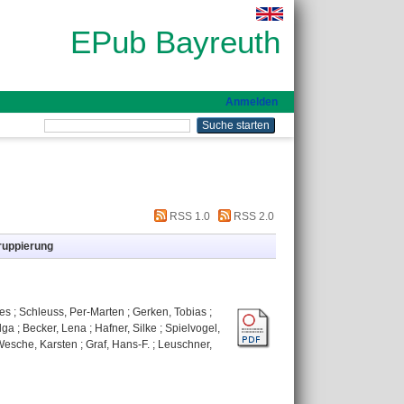
EPub Bayreuth
Anmelden
RSS 1.0
RSS 2.0
ruppierung
nes
;
Schleuss, Per-Marten
;
Gerken, Tobias
;
lga
;
Becker, Lena
;
Hafner, Silke
;
Spielvogel,
Wesche, Karsten
;
Graf, Hans-F.
;
Leuschner,