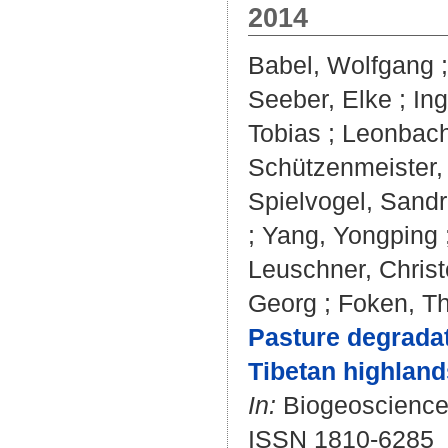
2014
Babel, Wolfgang
Seeber, Elke
;
In
Tobias
;
Leonbach
Schützenmeister,
Spielvogel, Sand
;
Yang, Yongping
Leuschner, Chris
Georg
;
Foken, T
Pasture degradat
Tibetan highland
In:
Biogeosciences
ISSN 1810-6285