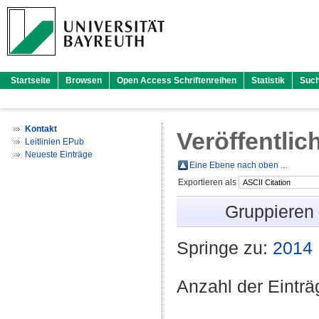
Startseite
Browsen
Open Access Schriftenreihen
Statistik
Suc
Kontakt
Veröffentlic
Leitlinien EPub
Neueste Einträge
Eine Ebene nach oben ...
Exportieren als
Gruppieren
Springe zu:
2014
Anzahl der Eintr