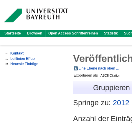
Startseite
Browsen
Open Access Schriftenreihen
Statistik
Suc
Kontakt
Veröffentlic
Leitlinien EPub
Neueste Einträge
Eine Ebene nach oben ...
Exportieren als
Gruppieren
Springe zu:
2012
Anzahl der Eintr