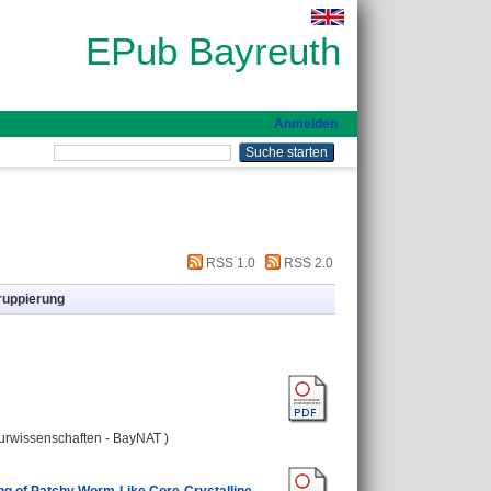
EPub Bayreuth
Anmelden
RSS 1.0
RSS 2.0
ruppierung
turwissenschaften - BayNAT )