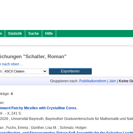
n
Statistik
Suche
Hilfe
lichungen "
Schaller, Roman
"
 nach oben ...
ls
Gruppieren nach:
Publikationsform
|
Jahr
|
Keine G
nträge:
4
.
an
:
ward Patchy Micelles with Crystalline Cores.
6 . - X, 241 S.
, 2026 , Universität Bayreuth, Bayreuther Graduiertenschule für Mathematik und Na
an
;
Fuchs, Emma
;
Günther, Lisa M.
;
Schmalz, Holger
: