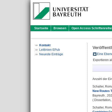
Startseite
Browsen
Open Access Schriftenreihe
Kontakt
Veröffent
Leitlinien EPub
Eine Ebene
Neueste Einträge
Exportieren a
Anzahl der Ei
Schaller, Rom
New Routes To
Bayreuth , 202
( Dissertation
Schaller, Rom