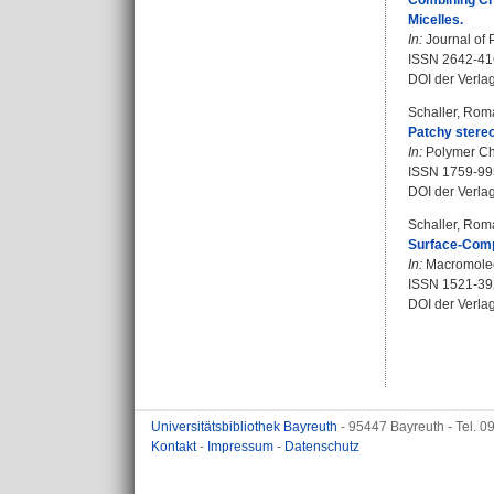
Combining Cry
Micelles.
In:
Journal of 
ISSN 2642-41
DOI der Verla
Schaller, Rom
Patchy stereo
In:
Polymer Che
ISSN 1759-99
DOI der Verla
Schaller, Rom
Surface‐Comp
In:
Macromolecu
ISSN 1521-39
DOI der Verla
Universitätsbibliothek Bayreuth
- 95447 Bayreuth - Tel. 
Kontakt
-
Impressum
-
Datenschutz