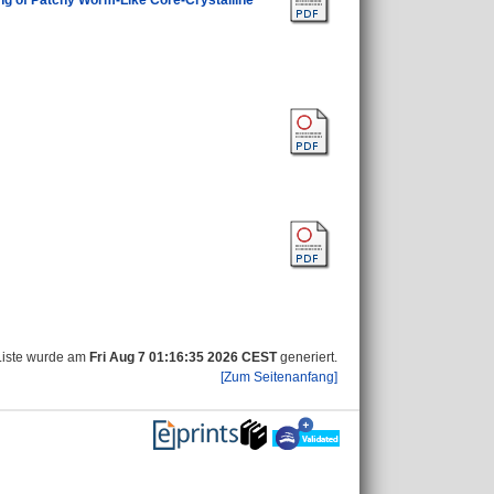
ng of Patchy Worm‐Like Core‐Crystalline
Liste wurde am
Fri Aug 7 01:16:35 2026 CEST
generiert.
[Zum Seitenanfang]