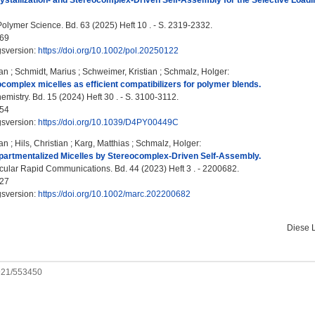
stallization‐ and Stereocomplex‐Driven Self‐Assembly for the Selective Loadi
Polymer Science. Bd. 63 (2025) Heft 10 . - S. 2319-2332.
69
gsversion:
https://doi.org/10.1002/pol.20250122
an
;
Schmidt, Marius
;
Schweimer, Kristian
;
Schmalz, Holger
:
complex micelles as efficient compatibilizers for polymer blends.
mistry. Bd. 15 (2024) Heft 30 . - S. 3100-3112.
54
gsversion:
https://doi.org/10.1039/D4PY00449C
an
;
Hils, Christian
;
Karg, Matthias
;
Schmalz, Holger
:
artmentalized Micelles by Stereocomplex‐Driven Self‐Assembly.
lar Rapid Communications. Bd. 44 (2023) Heft 3 . - 2200682.
27
gsversion:
https://doi.org/10.1002/marc.202200682
Diese 
0921/553450