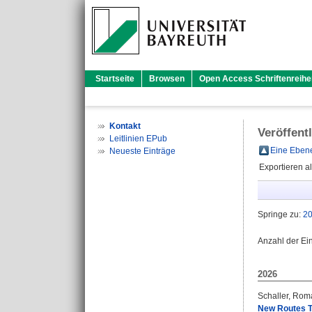
Startseite
Browsen
Open Access Schriftenreihe
Kontakt
Veröffent
Leitlinien EPub
Eine Ebene
Neueste Einträge
Exportieren a
Springe zu:
2
Anzahl der Ei
2026
Schaller, Rom
New Routes To