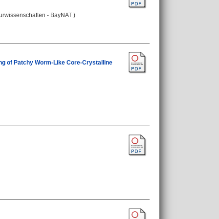
turwissenschaften - BayNAT )
ng of Patchy Worm‐Like Core‐Crystalline