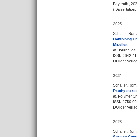
Bayreuth , 202
( Dissertation
2025
Schaller, Rom
Combining Cry
Micelles.
In:
Journal of 
ISSN 2642-41
DOI der Verla
2024
Schaller, Rom
Patchy stereo
In:
Polymer Che
ISSN 1759-99
DOI der Verla
2023
Schaller, Rom