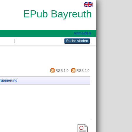
EPub Bayreuth
Anmelden
RSS 1.0
RSS 2.0
ruppierung