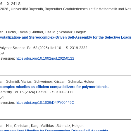
6 . - X, 241 S.
, 2026 , Universität Bayreuth, Bayreuther Graduiertenschule für Mathematik und Na
an
;
Fuchs, Emma
;
Günther, Lisa M.
;
Schmalz, Holger
:
stallization‐ and Stereocomplex‐Driven Self‐Assembly for the Selective Loadi
Polymer Science. Bd. 63 (2025) Heft 10 . - S. 2319-2332.
69
gsversion:
https://doi.org/10.1002/pol.20250122
an
;
Schmidt, Marius
;
Schweimer, Kristian
;
Schmalz, Holger
:
complex micelles as efficient compatibilizers for polymer blends.
mistry. Bd. 15 (2024) Heft 30 . - S. 3100-3112.
54
gsversion:
https://doi.org/10.1039/D4PY00449C
an
;
Hils, Christian
;
Karg, Matthias
;
Schmalz, Holger
: