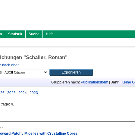
n
Statistik
Suche
Hilfe
lichungen "
Schaller, Roman
"
 nach oben ...
ls
Gruppieren nach:
Publikationsform
|
Jahr
|
Keine G
026
|
2025
|
2024
|
2023
nträge:
4
.
an
:
ward Patchy Micelles with Crystalline Cores.