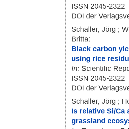
ISSN 2045-2322
DOI der Verlagsv
Schaller, Jörg
;
Wa
Britta
:
Black carbon yie
using rice residu
In:
Scientific Repo
ISSN 2045-2322
DOI der Verlagsv
Schaller, Jörg
;
Ho
Is relative Si/Ca
grassland ecos