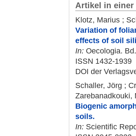
Artikel in einer
Klotz, Marius
;
Sc
Variation of foli
effects of soil s
In:
Oecologia. Bd. 
ISSN 1432-1939
DOI der Verlagsv
Schaller, Jörg
;
C
Zarebanadkouki,
Biogenic amorpho
soils.
In:
Scientific Repo