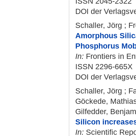
ISSN 2045-2322
DOI der Verlagsv
Schaller, Jörg
;
Fr
Amorphous Silic
Phosphorus Mobil
In:
Frontiers in En
ISSN 2296-665X
DOI der Verlagsv
Schaller, Jörg
;
F
Göckede, Mathia
Gilfedder, Benjam
Silicon increases
In:
Scientific Repo