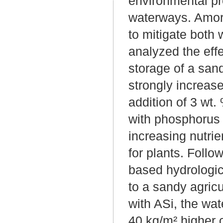
environmental pr
waterways. Amorp
to mitigate both 
analyzed the effe
storage of a sand
strongly increase
addition of 3 wt.
with phosphorus f
increasing nutrie
for plants. Follo
based hydrologic
to a sandy agricu
with ASi, the wat
40 kg/m² higher 