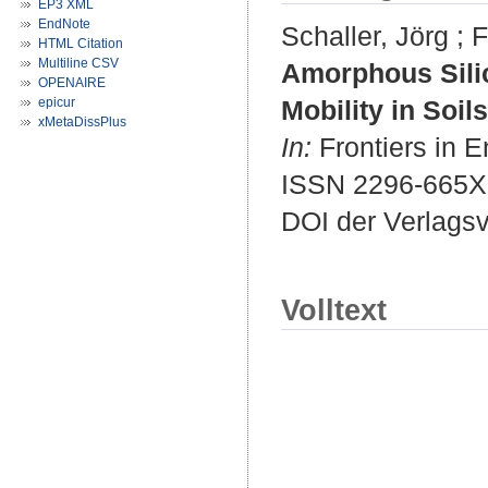
EP3 XML
EndNote
Schaller, Jörg
;
F
HTML Citation
Multiline CSV
Amorphous Sili
OPENAIRE
epicur
Mobility in Soils
xMetaDissPlus
In:
Frontiers in E
ISSN 2296-665X
DOI der Verlags
Volltext