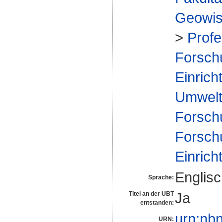
Geowis
>
Prof
Forsch
Einrich
Umwelt
Forsch
Forsch
Einrich
Englis
Sprache:
Ja
Titel an der UBT
entstanden:
urn:nb
URN: