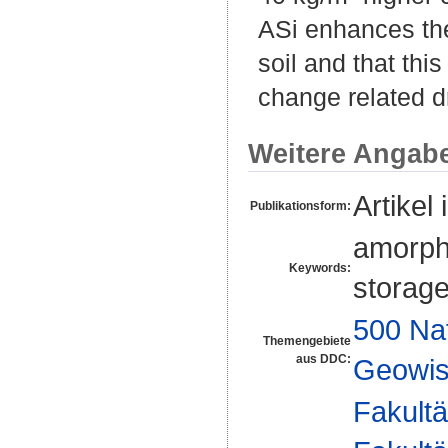
ASi enhances the
soil and that thi
change related dr
Weitere Angab
Artikel 
Publikationsform:
amorpho
Keywords:
storage
500 Na
Themengebiete
aus DDC:
Geowis
Fakultä