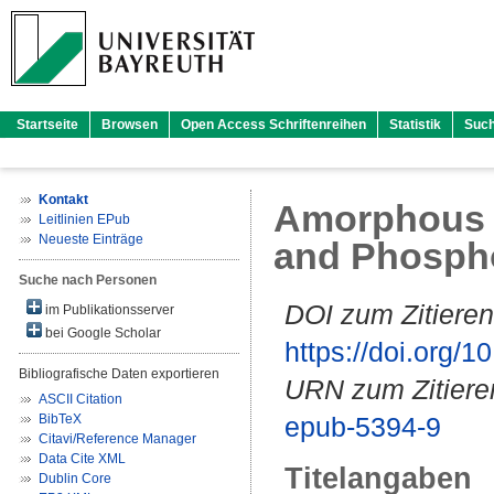
Startseite
Browsen
Open Access Schriftenreihen
Statistik
Suc
Kontakt
Amorphous S
Leitlinien EPub
Neueste Einträge
and Phospho
Suche nach Personen
DOI zum Zitieren
im Publikationsserver
bei Google Scholar
https://doi.org
Bibliografische Daten exportieren
URN zum Zitiere
ASCII Citation
BibTeX
epub-5394-9
Citavi/Reference Manager
Data Cite XML
Titelangaben
Dublin Core