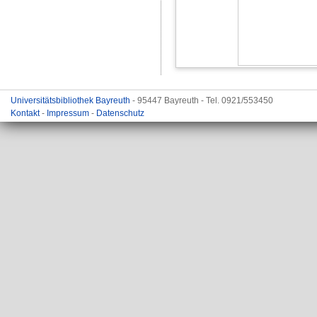
Universitätsbibliothek Bayreuth
- 95447 Bayreuth - Tel. 0921/553450
Kontakt
-
Impressum
-
Datenschutz