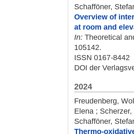
Schafföner, Stefa
Overview of inte
at room and elev
In:
Theoretical and
105142.
ISSN 0167-8442
DOI der Verlagsv
2024
Freudenberg, Wo
Elena
;
Scherzer,
Schafföner, Stefa
Thermo-oxidative