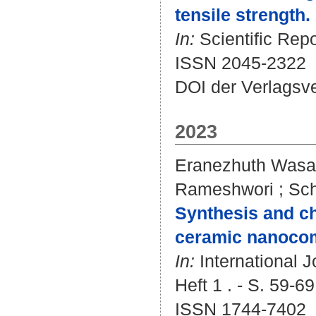
tensile strength.
In:
Scientific Repo
ISSN 2045-2322
DOI der Verlagsv
2023
Eranezhuth Wasa
Rameshwori
;
Sch
Synthesis and c
ceramic nanocom
In:
International J
Heft 1 . - S. 59-69
ISSN 1744-7402