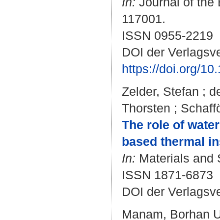
In:
Journal of the 
117001.
ISSN 0955-2219
DOI der Verlagsve
https://doi.org/1
Zelder, Stefan
;
d
Thorsten
;
Schaff
The role of wate
based thermal ins
In:
Materials and S
ISSN 1871-6873
DOI der Verlagsv
Manam, Borhan U