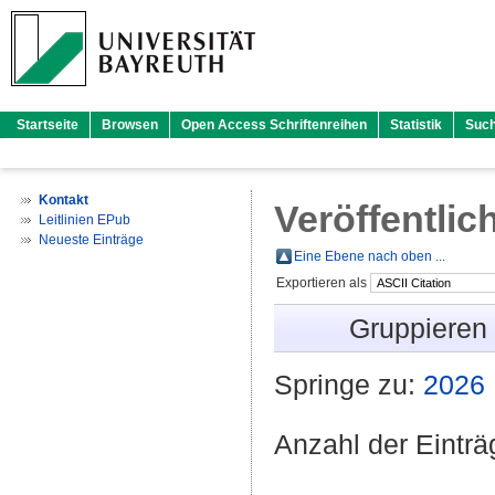
Startseite
Browsen
Open Access Schriftenreihen
Statistik
Suc
Kontakt
Veröffentlic
Leitlinien EPub
Neueste Einträge
Eine Ebene nach oben ...
Exportieren als
Gruppieren
Springe zu:
2026
Anzahl der Eintr