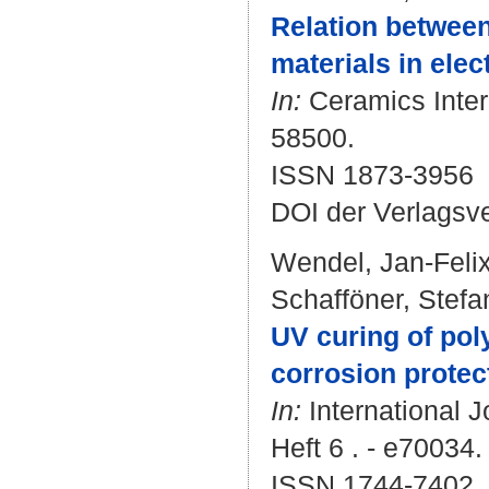
Relation between
materials in elec
In:
Ceramics Intern
58500.
ISSN 1873-3956
DOI der Verlagsv
Wendel, Jan-Feli
Schafföner, Stefa
UV curing of poly
corrosion protec
In:
International J
Heft 6 . - e70034.
ISSN 1744-7402