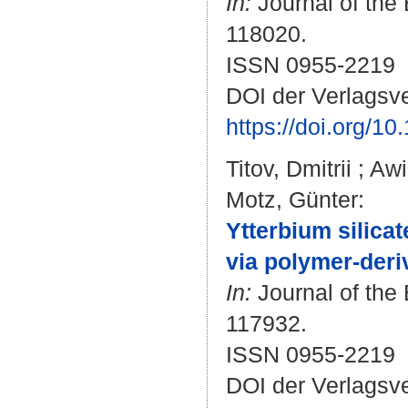
In:
Journal of the 
118020.
ISSN 0955-2219
DOI der Verlagsve
https://doi.org/1
Titov, Dmitrii
;
Awi
Motz, Günter
:
Ytterbium silica
via polymer-deri
In:
Journal of the 
117932.
ISSN 0955-2219
DOI der Verlagsve