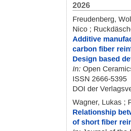
2026
Freudenberg, Wo
Nico
;
Ruckdäsche
Additive manufa
carbon fiber rei
Design based de
In:
Open Ceramics.
ISSN 2666-5395
DOI der Verlagsv
Wagner, Lukas
;
Relationship bet
of short fiber re