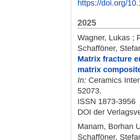
https://doi.org/1
2025
Wagner, Lukas
;
Schafföner, Stefa
Matrix fracture e
matrix composit
In:
Ceramics Intern
52073.
ISSN 1873-3956
DOI der Verlagsv
Manam, Borhan U
Schafföner, Stefa