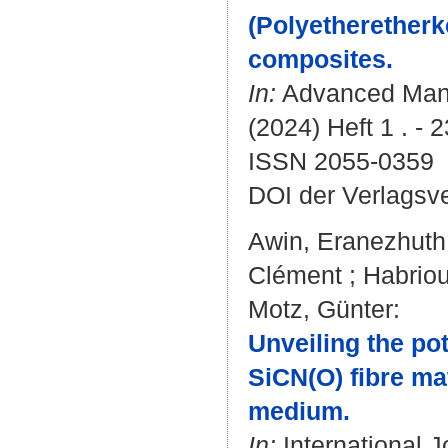
(Polyetheretherk
composites.
In:
Advanced Manu
(2024) Heft 1 . - 
ISSN 2055-0359
DOI der Verlagsv
Awin, Eranezhut
Clément
;
Habriou
Motz, Günter
:
Unveiling the pot
SiCN(O) fibre ma
medium.
In:
International J