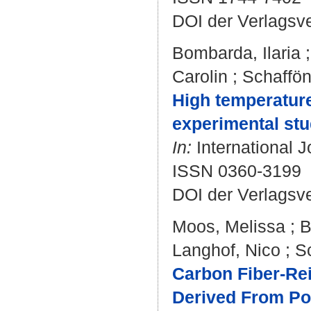
DOI der Verlagsv
Bombarda, Ilaria
Carolin
;
Schaffön
High temperature
experimental stu
In:
International J
ISSN 0360-3199
DOI der Verlagsv
Moos, Melissa
;
B
Langhof, Nico
;
S
Carbon Fiber-Rei
Derived From Po