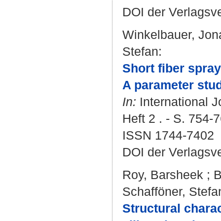
DOI der Verlagsv
Winkelbauer, Jon
Stefan
:
Short fiber spra
A parameter stud
In:
International J
Heft 2 . - S. 754-
ISSN 1744-7402
DOI der Verlagsv
Roy, Barsheek
;
B
Schafföner, Stefa
Structural charac