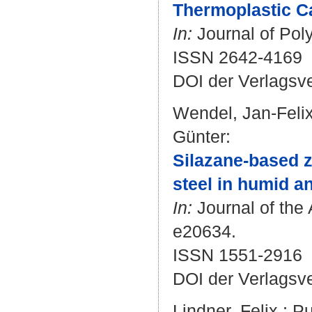
Thermoplastic C
In:
Journal of Poly
ISSN 2642-4169
DOI der Verlagsv
Wendel, Jan-Feli
Günter
:
Silazane-based zi
steel in humid a
In:
Journal of the 
e20634.
ISSN 1551-2916
DOI der Verlagsv
Lindner, Felix
;
Pu