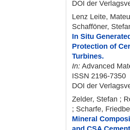
DOI der Verlagsv
Lenz Leite, Mate
Schafföner, Stefa
In Situ Generate
Protection of Ce
Turbines.
In:
Advanced Materi
ISSN 2196-7350
DOI der Verlagsv
Zelder, Stefan
;
R
;
Scharfe, Friedbe
Mineral Composi
and CSA Cement f