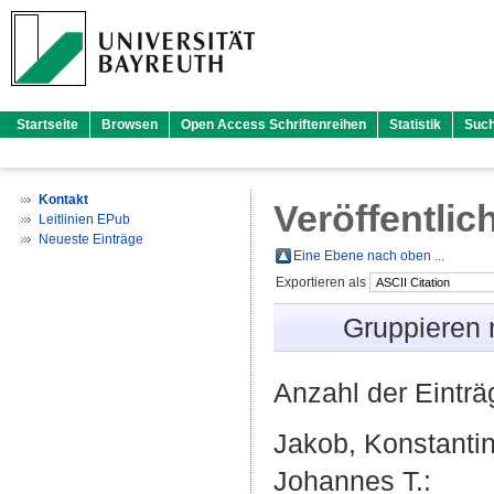
Startseite
Browsen
Open Access Schriftenreihen
Statistik
Suc
Kontakt
Veröffentlic
Leitlinien EPub
Neueste Einträge
Eine Ebene nach oben ...
Exportieren als
Gruppieren
Anzahl der Eintr
Jakob, Konstantin
Johannes T.
: