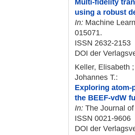
Multi-fidelity tr
using a robust de
In:
Machine Learni
015071.
ISSN 2632-2153
DOI der Verlagsv
Keller, Elisabeth
Johannes T.
:
Exploring atom-p
the BEEF-vdW fu
In:
The Journal of 
ISSN 0021-9606
DOI der Verlagsv