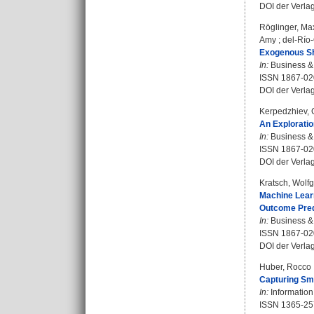
DOI der Verla
Röglinger, Ma
Amy
;
del-Río-
Exogenous Sh
In:
Business & 
ISSN 1867-02
DOI der Verla
Kerpedzhiev, 
An Exploratio
In:
Business & 
ISSN 1867-02
DOI der Verla
Kratsch, Wolf
Machine Lear
Outcome Pred
In:
Business & 
ISSN 1867-02
DOI der Verla
Huber, Rocco
Capturing Sm
In:
Information
ISSN 1365-25