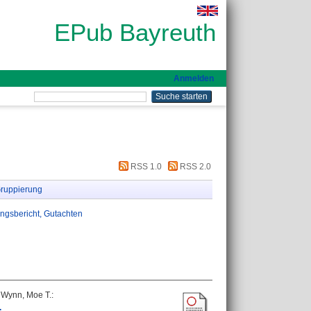
EPub Bayreuth
Anmelden
RSS 1.0
RSS 2.0
ruppierung
ungsbericht, Gutachten
;
Wynn, Moe T.
:
.