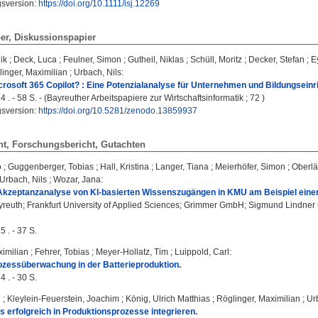
gsversion:
https://doi.org/10.1111/isj.12269
er, Diskussionspapier
ik
;
Deck, Luca
;
Feulner, Simon
;
Gutheil, Niklas
;
Schüll, Moritz
;
Decker, Stefan
;
E
inger, Maximilian
;
Urbach, Nils
:
crosoft 365 Copilot? : Eine Potenzialanalyse für Unternehmen und Bildungseinr
 . - 58 S. - (Bayreuther Arbeitspapiere zur Wirtschaftsinformatik ; 72 )
gsversion:
https://doi.org/10.5281/zenodo.13859937
ht, Forschungsbericht, Gutachten
o
;
Guggenberger, Tobias
;
Hall, Kristina
;
Langer, Tiana
;
Meierhöfer, Simon
;
Oberlä
Urbach, Nils
;
Wozar, Jana
:
 Akzeptanzanalyse von KI-basierten Wissenszugängen in KMU am Beispiel eine
ayreuth; Frankfurt University of Applied Sciences; Grimmer GmbH; Sigmund Lin
 . - 37 S.
ximilian
;
Fehrer, Tobias
;
Meyer-Hollatz, Tim
;
Luippold, Carl
:
ozessüberwachung in der Batterieproduktion.
 . - 30 S.
l
;
Kleylein-Feuerstein, Joachim
;
König, Ulrich Matthias
;
Röglinger, Maximilian
;
Ur
 erfolgreich in Produktionsprozesse integrieren.