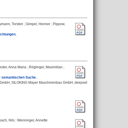
ymann, Torsten
;
Gimpel, Henner
;
Pippow,
ichtungen.
nder, Anna Maria
;
Röglinger, Maximilian
;
r semantischen Suche.
dner GmbH; SILOKING Mayer Maschinenbau GmbH; deepset
bach, Nils
;
Wenninger, Annette
: