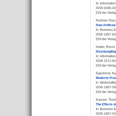
In:
Information
ISSN 0306-43
DOI der Verla
Fechner, Pasc
How Artificia
In:
Business & 
ISSN 1867-02
DOI der Verla
Huber, Rocco
Disentangling
In:
Information
ISSN 1572-94
DOI der Verla
Egenhorst, Ka
Moderne Proze
In:
Wirtschafts
ISSN 1867-59
DOI der Verla
Kreuzer, Tho
The Effects o
In:
Business & 
ISSN 1867-02