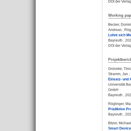
DOI der Verla
Working pap
Becker, Domin
Andreas
;
Rögl
Lohnt sich Mi
Bayreuth , 2024
DOI der Verla
Projektberic
Grüneke, Tim
Stramm, Jan
;
Einsatz- und
Universität B
GmbH
Bayreuth , 2025
Röglinger, Ma
Prädiktive Pr
Bayreuth , 2024
Bitzer, Michae
Smart Devices