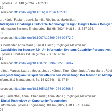
 Systems. Bd. 140 (2026) . - 102713.
79
gsversion:
https://doi.org/10.1016/j.is.2026.102713
al
;
König, Fabian
;
Lockl, Jannik
;
Röglinger, Maximilian
:
l Intelligence Challenges Tailorable Technology Design : Insights from a Design 
Information Systems Engineering. Bd. 66 (2024) Heft 3 . - S. 357-376.
02
gsversion:
https://doi.org/10.1007/s12599-024-00872-9
;
Oberländer, Anna Maria
;
Faisst, Ulrich
;
Röglinger, Maximilian
:
 Capabilities for Industry 4.0 : An Information Systems Capability Perspective.
 Systems Frontiers. Bd. 26 (2024) . - S. 1667-1695.
19
gsversion:
https://doi.org/10.1007/s10796-022-10260-x
rolina
;
Marcus, Laura
;
Moder, Linda
;
Kühnel, Tino
;
Oberländer, Anna Maria
;
Rögl
ssgestaltung am Beispiel der öffentlichen Verwaltung : Der Mensch im Mittelp
informatik & Management. Bd. 16 (2024) . - S. 47-54.
05
gsversion:
https://doi.org/10.1365/s35764-024-00508-3
mas
;
Lindenthal, Anna
;
Oberländer, Anna Maria
;
Röglinger, Maximilian
:
f Digital Technology on Opportunity Recognition.
Information Systems Engineering. Bd. 64 (2022) Heft 1 . - S. 47-64.
02