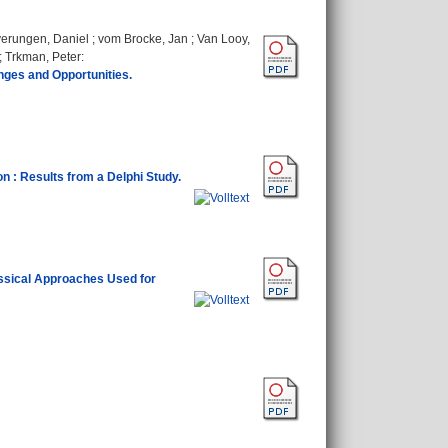
erungen, Daniel
;
vom Brocke, Jan
;
Van Looy,
;
Trkman, Peter
:
ges and Opportunities.
n : Results from a Delphi Study.
ssical Approaches Used for