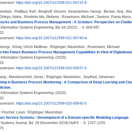
gsversion:
https://doi.org/10.1007/s12599-021-00733-9
ximilian
;
Plattfaut, Ralf
;
Borghoff, Vincent
;
Kerpedzhiev, Georgi
;
Becker, Jörg
;
Bev
Ortega, Adela
;
Rinderle-Ma, Stefanie
;
Rosemann, Michael
;
Santoro, Flavia Maria
ocks and Business Process Management : A Scholars' Perspective on Challen
Information Systems Engineering. Bd. 64 (2022) . - S. 669-687.
02
gsversion:
https://doi.org/10.1007/s12599-021-00740-w
Georgi
;
König, Ulrich Matthias
;
Röglinger, Maximilian
;
Rosemann, Michael
:
n into Future Business Process Management Capabilities in View of Digitalizatio
Information Systems Engineering. (2020) .
02
gsversion:
https://doi.org/10.1007/s12599-020-00637-0
gang
;
Manderscheid, Jonas
;
Röglinger, Maximilian
;
Seyfried, Johannes
:
ning in Business Process Monitoring : A Comparison of Deep Learning and Cla
iction.
Information Systems Engineering. (2020) .
02
gsversion:
https://doi.org/10.1007/s12599-020-00645-0
;
Püschel, Louis
;
Röglinger, Maximilian
:
art Service Systems : Development of a Domain-specific Modeling Language.
 Systems Journal. Bd. 29 (November 2019) Heft 6 . - S. 1207-1255.
75