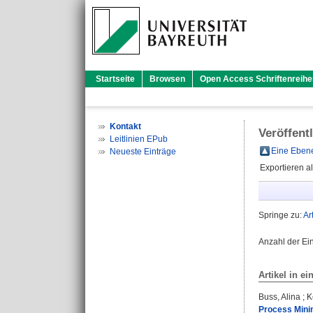
Startseite
Browsen
Open Access Schriftenreihe
Kontakt
Veröffent
Leitlinien EPub
Eine Ebene
Neueste Einträge
Exportieren a
Springe zu:
Ar
Anzahl der Ei
Artikel in ei
Buss, Alina
;
K
Process Minin