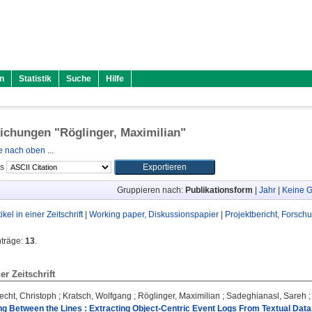
n
Statistik
Suche
Hilfe
lichungen "
Röglinger, Maximilian
"
 nach oben ...
ls
Gruppieren nach:
Publikationsform
|
Jahr
|
Keine G
tikel in einer Zeitschrift
|
Working paper, Diskussionspapier
|
Projektbericht, Forsch
nträge:
13
.
ner Zeitschrift
echt, Christoph
;
Kratsch, Wolfgang
;
Röglinger, Maximilian
;
Sadeghianasl, Sareh
g Between the Lines : Extracting Object-Centric Event Logs From Textual Data