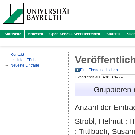
Startseite
Browsen
Open Access Schriftenreihen
Statistik
Suc
Kontakt
Veröffentlic
Leitlinien EPub
Neueste Einträge
Eine Ebene nach oben ...
Exportieren als
Gruppieren
Anzahl der Eintr
Strobl, Helmut
;
H
;
Tittlbach, Susan