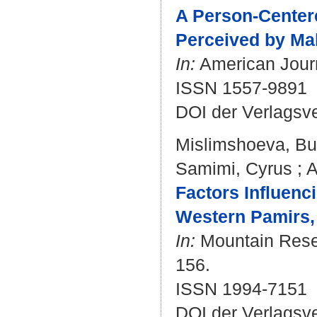
A Person-Centere
Perceived by Mal
In:
American Journa
ISSN 1557-9891
DOI der Verlagsv
Mislimshoeva, B
Samimi, Cyrus
;
A
Factors Influen
Western Pamirs, 
In:
Mountain Resea
156.
ISSN 1994-7151
DOI der Verlagsv