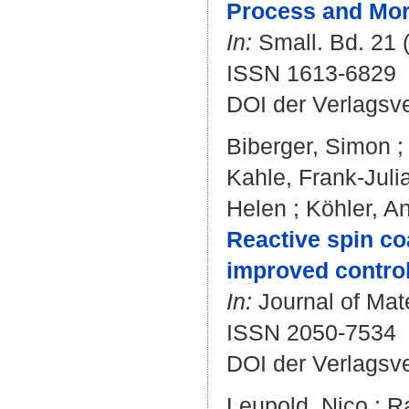
Process and Mor
In:
Small. Bd. 21 (
ISSN 1613-6829
DOI der Verlagsv
Biberger, Simon
Kahle, Frank-Juli
Helen
;
Köhler, A
Reactive spin co
improved control 
In:
Journal of Mate
ISSN 2050-7534
DOI der Verlagsv
Leupold, Nico
;
R