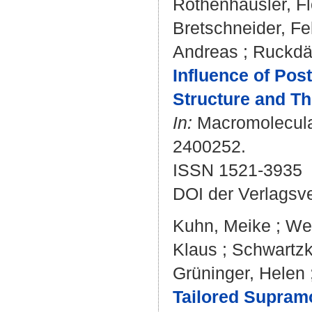
Rothenhäusler, Fl
Bretschneider, Fe
Andreas
;
Ruckdä
Influence of Pos
Structure and Th
In:
Macromolecular
2400252.
ISSN 1521-3935
DOI der Verlagsv
Kuhn, Meike
;
Wen
Klaus
;
Schwartzk
Grüninger, Helen
Tailored Supramo