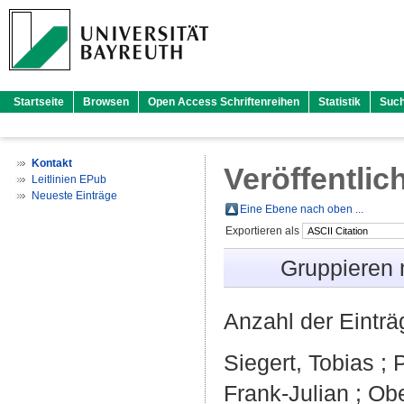
Startseite
Browsen
Open Access Schriftenreihen
Statistik
Suc
Kontakt
Veröffentlic
Leitlinien EPub
Neueste Einträge
Eine Ebene nach oben ...
Exportieren als
Gruppieren
Anzahl der Eintr
Siegert, Tobias
;
Frank-Julian
;
Obe