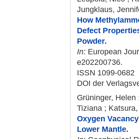
Jungklaus, Jennif
How Methylammon
Defect Properti
Powder.
In:
European Journa
e202200736.
ISSN 1099-0682
DOI der Verlagsv
Grüninger, Helen
Tiziana
;
Katsura
Oxygen Vacancy 
Lower Mantle.