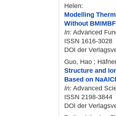
Helen
:
Modelling Therm
Without BMIMBF₄ 
In:
Advanced Functi
ISSN 1616-3028
DOI der Verlagsv
Guo, Hao
;
Häfner
Structure and Ion
Based on NaAlCl
In:
Advanced Scien
ISSN 2198-3844
DOI der Verlagsv