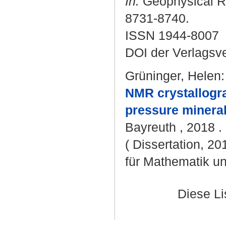
In:
Geophysical Re
8731-8740.
ISSN 1944-8007
DOI der Verlagsv
Grüninger, Helen
:
NMR crystallogra
pressure minerals
Bayreuth , 2018 . 
( Dissertation, 2
für Mathematik u
Diese L