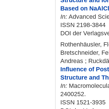
Structure and Ion
Based on NaAlCl
In:
Advanced Scien
ISSN 2198-3844
DOI der Verlagsv
Rothenhäusler, Fl
Bretschneider, Fe
Andreas
;
Ruckdä
Influence of Pos
Structure and Th
In:
Macromolecular
2400252.
ISSN 1521-3935