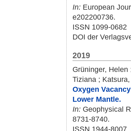
In:
European Journa
e202200736.
ISSN 1099-0682
DOI der Verlagsv
2019
Grüninger, Helen
Tiziana
;
Katsura
Oxygen Vacancy 
Lower Mantle.
In:
Geophysical Re
8731-8740.
ISSN 1944-8007