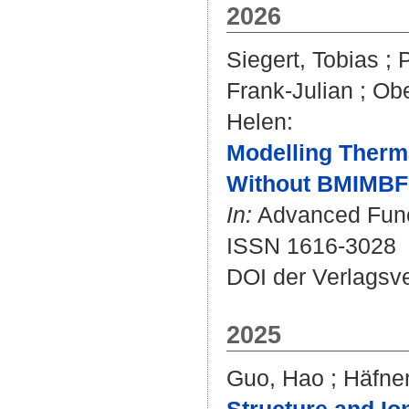
2026
Siegert, Tobias
;
Frank-Julian
;
Obe
Helen
:
Modelling Therm
Without BMIMBF₄ 
In:
Advanced Functi
ISSN 1616-3028
DOI der Verlagsv
2025
Guo, Hao
;
Häfner