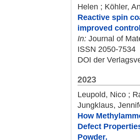
Helen
;
Köhler, A
Reactive spin co
improved control 
In:
Journal of Mate
ISSN 2050-7534
DOI der Verlagsv
2023
Leupold, Nico
;
R
Jungklaus, Jennif
How Methylammon
Defect Properti
Powder.