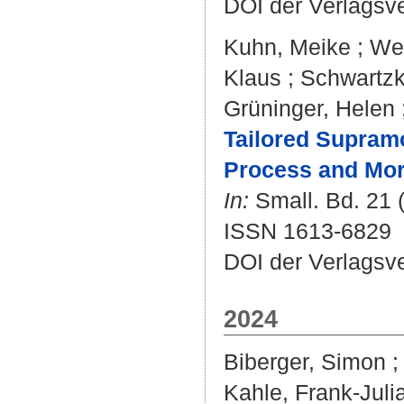
DOI der Verlagsv
Kuhn, Meike
;
Wen
Klaus
;
Schwartzk
Grüninger, Helen
Tailored Supramo
Process and Mor
In:
Small. Bd. 21 (
ISSN 1613-6829
DOI der Verlagsv
2024
Biberger, Simon
Kahle, Frank-Juli