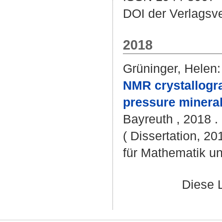
DOI der Verlagsv
2018
Grüninger, Helen
:
NMR crystallogra
pressure minerals
Bayreuth , 2018 . 
( Dissertation, 2
für Mathematik u
Diese 