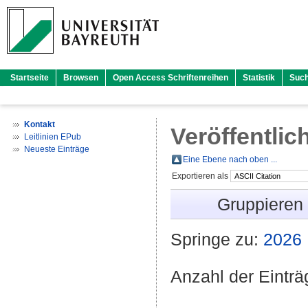
Startseite
Browsen
Open Access Schriftenreihen
Statistik
Suc
Kontakt
Veröffentlic
Leitlinien EPub
Neueste Einträge
Eine Ebene nach oben ...
Exportieren als
Gruppieren
Springe zu:
2026
Anzahl der Eintr