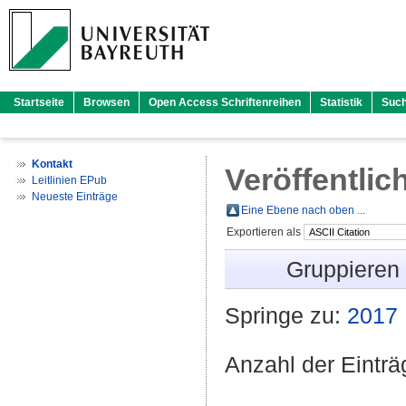
Startseite
Browsen
Open Access Schriftenreihen
Statistik
Suc
Kontakt
Veröffentlic
Leitlinien EPub
Neueste Einträge
Eine Ebene nach oben ...
Exportieren als
Gruppieren
Springe zu:
2017
Anzahl der Eintr