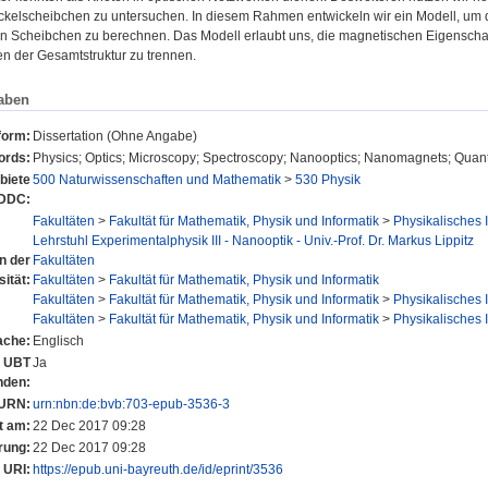
ckelscheibchen zu untersuchen. In diesem Rahmen entwickeln wir ein Modell, um di
en Scheibchen zu berechnen. Das Modell erlaubt uns, die magnetischen Eigensch
n der Gesamtstruktur zu trennen.
aben
form:
Dissertation (Ohne Angabe)
ords:
Physics; Optics; Microscopy; Spectroscopy; Nanooptics; Nanomagnets; Qua
biete
500 Naturwissenschaften und Mathematik
>
530 Physik
 DDC:
Fakultäten
>
Fakultät für Mathematik, Physik und Informatik
>
Physikalisches I
Lehrstuhl Experimentalphysik III - Nanooptik - Univ.-Prof. Dr. Markus Lippitz
en der
Fakultäten
sität:
Fakultäten
>
Fakultät für Mathematik, Physik und Informatik
Fakultäten
>
Fakultät für Mathematik, Physik und Informatik
>
Physikalisches I
Fakultäten
>
Fakultät für Mathematik, Physik und Informatik
>
Physikalisches I
ache:
Englisch
r UBT
Ja
nden:
URN:
urn:nbn:de:bvb:703-epub-3536-3
t am:
22 Dec 2017 09:28
rung:
22 Dec 2017 09:28
URI:
https://epub.uni-bayreuth.de/id/eprint/3536