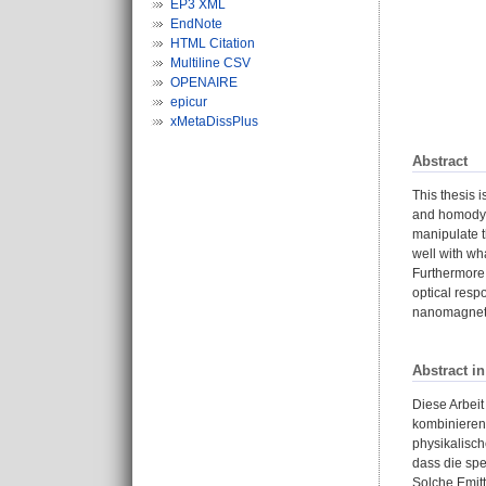
EP3 XML
EndNote
HTML Citation
Multiline CSV
OPENAIRE
epicur
xMetaDissPlus
Abstract
This thesis 
and homodyne
manipulate t
well with wh
Furthermore,
optical resp
nanomagnets 
Abstract i
Diese Arbeit
kombinieren
physikalisch
dass die sp
Solche Emit