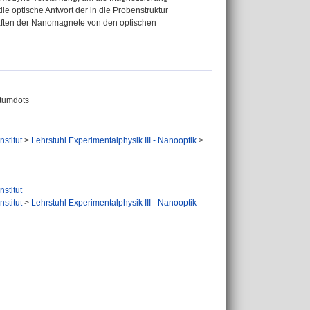
e optische Antwort der in die Probenstruktur
aften der Nanomagnete von den optischen
ntumdots
nstitut
>
Lehrstuhl Experimentalphysik III - Nanooptik
>
nstitut
nstitut
>
Lehrstuhl Experimentalphysik III - Nanooptik