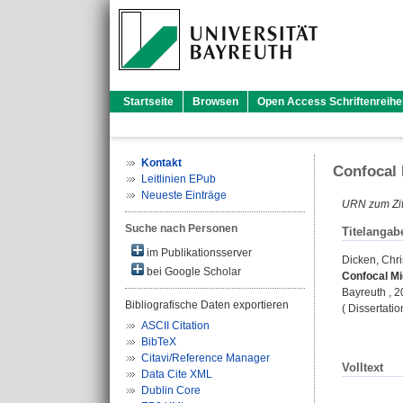
Startseite
Browsen
Open Access Schriftenreihe
Kontakt
Confocal
Leitlinien EPub
Neueste Einträge
URN zum Zit
Suche nach Personen
Titelangab
im Publikationsserver
Dicken, Chri
bei Google Scholar
Confocal M
Bayreuth , 20
Bibliografische Daten exportieren
( Dissertati
ASCII Citation
BibTeX
Citavi/Reference Manager
Volltext
Data Cite XML
Dublin Core