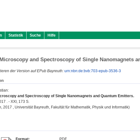
n
Statistik
Suche
Hilfe
 Microscopy and Spectroscopy of Single Nanomagnets a
ieren der Version auf EPub Bayreuth:
urn:nbn:de:bvb:703-epub-3536-3
en
stian
:
icroscopy and Spectroscopy of Single Nanomagnets and Quantum Emitters.
17 . - XXI, 173 S.
on, 2017 , Universität Bayreuth, Fakultät für Mathematik, Physik und Informatik)
Format:
PDF