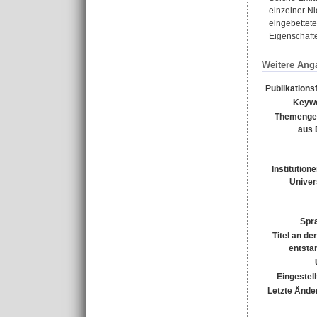
einzelner Ni
eingebettet
Eigenschafte
Weitere Ang
Publikations
Keyw
Themenge
aus
Institution
Univer
Spr
Titel an de
entsta
Eingestell
Letzte Ände