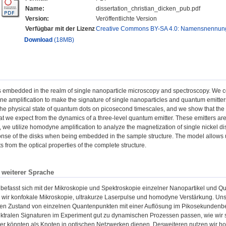
Name:
dissertation_christian_dicken_pub.pdf
Version:
Veröffentlichte Version
Verfügbar mit der Lizenz
Creative Commons BY-SA 4.0: Namensnennung,
Download
(18MB)
is embedded in the realm of single nanoparticle microscopy and spectroscopy. We c
 amplification to make the signature of single nanoparticles and quantum emitter
he physical state of quantum dots on picosecond timescales, and we show that the
at we expect from the dynamics of a three-level quantum emitter. These emitters ar
 we utilize homodyne amplification to analyze the magnetization of single nickel dis
onse of the disks when being embedded in the sample structure. The model allows u
from the optical properties of the complete structure.
n weiterer Sprache
 befasst sich mit der Mikroskopie und Spektroskopie einzelner Nanopartikel und Q
 wir konfokale Mikroskopie, ultrakurze Laserpulse und homodyne Verstärkung. Uns
en Zustand von einzelnen Quantenpunkten mit einer Auflösung im Pikosekundenbere
ektralen Signaturen im Experiment gut zu dynamischen Prozessen passen, wie wir 
ter könnten als Knoten in optischen Netzwerken dienen. Desweiteren nutzen wir 