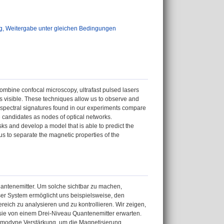
 Weitergabe unter gleichen Bedingungen
ombine confocal microscopy, ultrafast pulsed lasers
s visible. These techniques allow us to observe and
 spectral signatures found in our experiments compare
e candidates as nodes of optical networks.
ks and develop a model that is able to predict the
s to separate the magnetic properties of the
uantenemitter. Um solche sichtbar zu machen,
er System ermöglicht uns beispielsweise, den
ich zu analysieren und zu kontrollieren. Wir zeigen,
sie von einem Drei-Niveau Quantenemitter erwarten.
homodyne Verstärkung, um die Magnetisierung