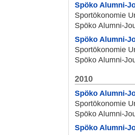
Spöko Alumni-Jo
Sportökonomie Un
Spöko Alumni-Jour
Spöko Alumni-Jo
Sportökonomie Un
Spöko Alumni-Jour
2010
Spöko Alumni-Jo
Sportökonomie Un
Spöko Alumni-Jour
Spöko Alumni-Jo