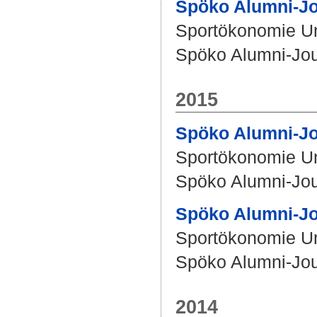
Spöko Alumni-Jo
Sportökonomie Un
Spöko Alumni-Jour
2015
Spöko Alumni-Jo
Sportökonomie Un
Spöko Alumni-Jour
Spöko Alumni-Jo
Sportökonomie Un
Spöko Alumni-Jour
2014