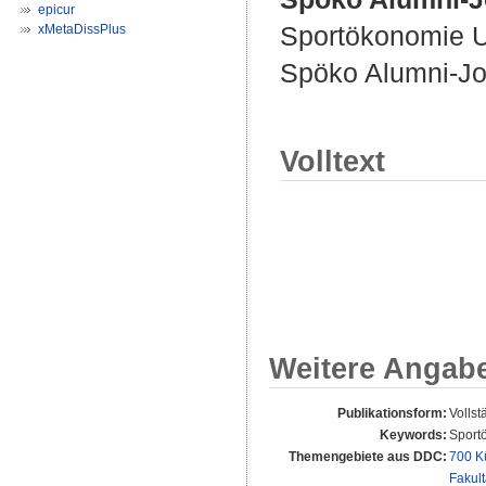
epicur
Sportökonomie U
xMetaDissPlus
Spöko Alumni-Jou
Volltext
Weitere Angab
Publikationsform:
Vollst
Keywords:
Sportö
Themengebiete aus DDC:
700 K
Fakul