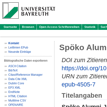
Startseite
Browsen
Open Access Schriftenreihen
Statistik
Suc
Kontakt
Spöko Alumn
Leitlinien EPub
Neueste Einträge
DOI zum Zitieren
Bibliografische Daten exportieren
ASCII Citation
https://doi.org
BibTeX
URN zum Zitiere
Citavi/Reference Manager
Data Cite XML
epub-4505-7
Dublin Core
EP3 XML
EndNote
Titelangaben
HTML Citation
Multiline CSV
OPENAIRE
Spöko Alumni-J