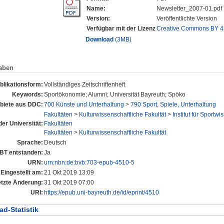
Name:
Newsletter_2007-01.pdf
Version:
Veröffentlichte Version
Verfügbar mit der Lizenz
Creative Commons BY 4
Download
(3MB)
aben
blikationsform:
Vollständiges Zeitschriftenheft
Keywords:
Sportökonomie; Alumni; Universität Bayreuth; Spöko
iete aus DDC:
700 Künste und Unterhaltung
>
790 Sport, Spiele, Unterhaltung
Fakultäten
>
Kulturwissenschaftliche Fakultät
>
Institut für Sportwi
der Universität:
Fakultäten
Fakultäten
>
Kulturwissenschaftliche Fakultät
Sprache:
Deutsch
UBT entstanden:
Ja
URN:
urn:nbn:de:bvb:703-epub-4510-5
Eingestellt am:
21 Okt 2019 13:09
etzte Änderung:
31 Okt 2019 07:00
URI:
https://epub.uni-bayreuth.de/id/eprint/4510
d-Statistik