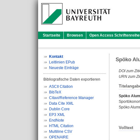
Startseite
Browsen
Open Access Schriftenreihe
Kontakt
Spöko Alu
Leitlinien EPub
Neueste Einträge
DOI zum Ziti
URN zum Zit
Bibliografische Daten exportieren
Titelangab
ASCII Citation
BibTeX
Spöko Alumn
Citavi/Reference Manager
Sportökonom
Data Cite XML
Spöko Alumni
Dublin Core
EP3 XML
EndNote
HTML Citation
Volltext
Multiline CSV
OPENAIRE