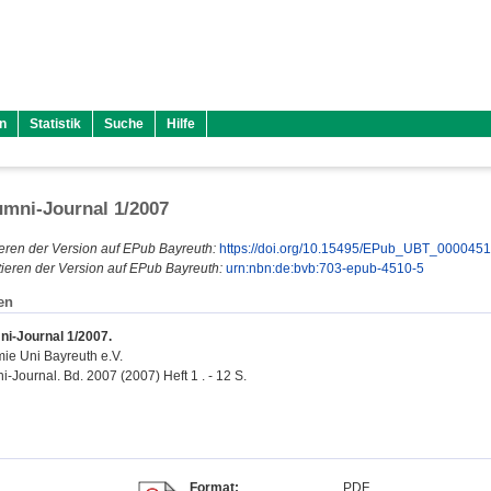
n
Statistik
Suche
Hilfe
mni-Journal 1/2007
eren der Version auf EPub Bayreuth:
https://doi.org/10.15495/EPub_UBT_000045
ieren der Version auf EPub Bayreuth:
urn:nbn:de:bvb:703-epub-4510-5
en
i-Journal 1/2007.
ie Uni Bayreuth e.V.
-Journal. Bd. 2007 (2007) Heft 1 . - 12 S.
Format:
PDF