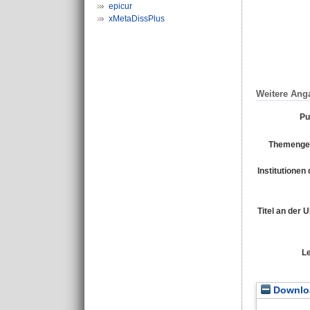
epicur
xMetaDissPlus
Weitere Ang
Pu
Themengeb
Institutionen 
Titel an der 
L
Downloa