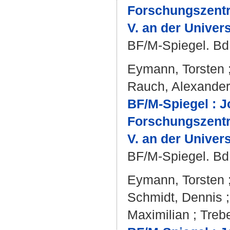
Forschungszentru
V. an der Univers
BF/M-Spiegel. Bd.
Eymann, Torsten
Rauch, Alexander
BF/M-Spiegel : J
Forschungszentru
V. an der Univers
BF/M-Spiegel. Bd.
Eymann, Torsten
Schmidt, Dennis
Maximilian
;
Trebe