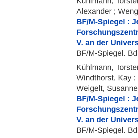
Kühlmann, Torste
Alexander
;
Wengl
BF/M-Spiegel : J
Forschungszentru
V. an der Univers
BF/M-Spiegel. Bd.
Kühlmann, Torste
Windthorst, Kay
;
Weigelt, Susanne
BF/M-Spiegel : J
Forschungszentru
V. an der Univers
BF/M-Spiegel. Bd.