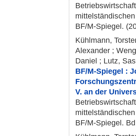
Betriebswirtschaf
mittelständischen 
BF/M-Spiegel. (201
Kühlmann, Torste
Alexander
;
Wengl
Daniel
;
Lutz, Sas
BF/M-Spiegel : J
Forschungszentru
V. an der Univers
Betriebswirtschaf
mittelständischen 
BF/M-Spiegel. Bd.