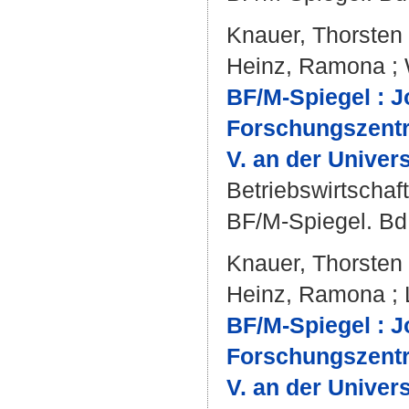
Knauer, Thorsten
Heinz, Ramona
;
BF/M-Spiegel : J
Forschungszentru
V. an der Univers
Betriebswirtscha
BF/M-Spiegel. Bd.
Knauer, Thorsten
Heinz, Ramona
;
BF/M-Spiegel : J
Forschungszentru
V. an der Univers