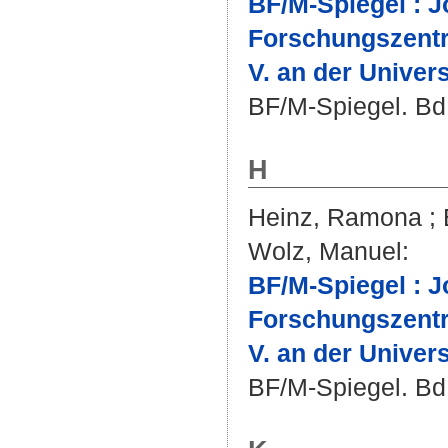
BF/M-Spiegel : J
Forschungszentru
V. an der Univers
BF/M-Spiegel. Bd.
H
Heinz, Ramona
;
Wolz, Manuel
:
BF/M-Spiegel : J
Forschungszentru
V. an der Univers
BF/M-Spiegel. Bd.