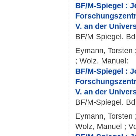
BF/M-Spiegel : J
Forschungszentru
V. an der Univers
BF/M-Spiegel. Bd.
Eymann, Torsten
;
Wolz, Manuel
:
BF/M-Spiegel : J
Forschungszentru
V. an der Univers
BF/M-Spiegel. Bd.
Eymann, Torsten
Wolz, Manuel
;
Vo